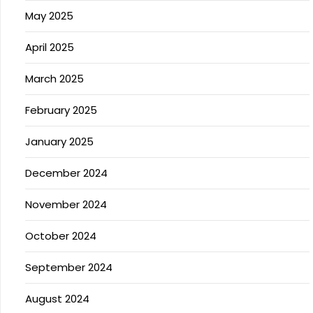
May 2025
April 2025
March 2025
February 2025
January 2025
December 2024
November 2024
October 2024
September 2024
August 2024