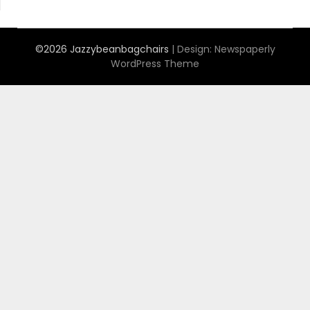
©2026 Jazzybeanbagchairs
| Design:
Newspaperly
WordPress Theme