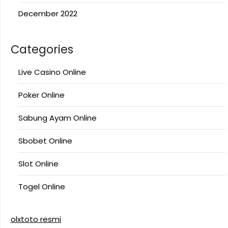
December 2022
Categories
Live Casino Online
Poker Online
Sabung Ayam Online
Sbobet Online
Slot Online
Togel Online
olxtoto resmi