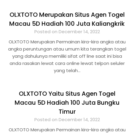
OLXTOTO Merupakan Situs Agen Togel
Macau 5D Hadiah 100 Juta Kaliangkrik
Posted on December 14, 2022
OLXTOTO Merupakan Permainan kira-kira angka atau
angka peruntungan atau umum kita terangkan togel
yang dahulunya memiliki sifat off line saat ini bisa
anda rasakan lewat cara online lewat telpon seluler
yang telah…
OLXTOTO Yaitu Situs Agen Togel
Macau 5D Hadiah 100 Juta Bungku
Timur
Posted on December 14, 2022
OLXTOTO Merupakan Permainan kira-kira angka atau