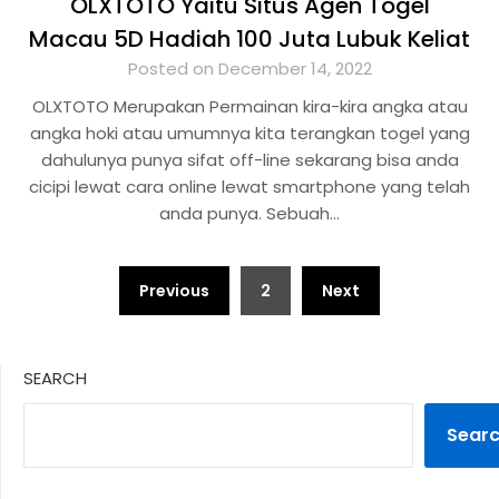
OLXTOTO Yaitu Situs Agen Togel
Macau 5D Hadiah 100 Juta Lubuk Keliat
Posted on December 14, 2022
OLXTOTO Merupakan Permainan kira-kira angka atau
angka hoki atau umumnya kita terangkan togel yang
dahulunya punya sifat off-line sekarang bisa anda
cicipi lewat cara online lewat smartphone yang telah
anda punya. Sebuah…
Posts
Previous
2
Next
pagination
SEARCH
Sear