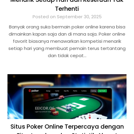
Terhenti
Posted on September 30, 2025
Banyak orang suka bermain poker online karena bisa
dimainkan kapan saja dan di mana saja. Poker online
favorit biasanya menawarkan kompetisi menarik
setiap hari yang membuat pemain terus tertantang
dan tidak cepat…
Situs Poker Online Terpercaya dengan