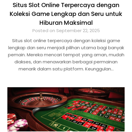
Situs Slot Online Terpercaya dengan
Koleksi Game Lengkap dan Seru untuk
Hiburan Maksimal
Posted on September 22, 2025
Situs slot online terpercaya dengan koleksi game
lengkap dan seru menjadi pilihan utama bagi banyak
pemain. Mereka mencari tempat yang aman, mudah
diakses, dan menawarkan berbagai permainan
menarik dalam satu platform. Keunggulan…