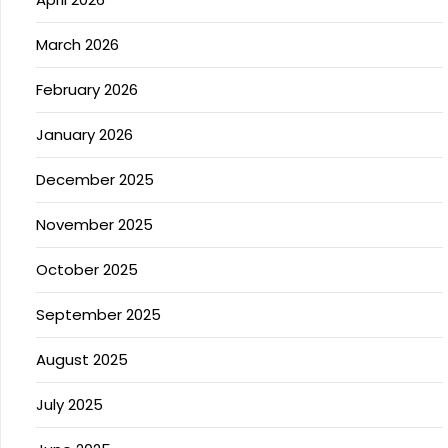
March 2026
February 2026
January 2026
December 2025
November 2025
October 2025
September 2025
August 2025
July 2025