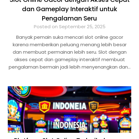
dan Gameplay Interaktif untuk
Pengalaman Seru
Posted on September 25, 2025
Banyak pemain suka mencari slot online gacor
karena memberikan peluang menang lebih besar
dan membuat permainan lebih seru. Slot dengan
akses cepat dan gameplay interaktif membuat
pengalaman bermain jadi lebih menyenangkan dan…