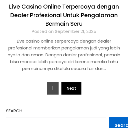
Live Casino Online Terpercaya dengan
Dealer Profesional Untuk Pengalaman
Bermain Seru
Posted on September 21, 2025
Live casino online terpercaya dengan dealer
profesional memberikan pengalaman judi yang lebih
nyata dan aman. Dengan dealer profesional, pemain
bisa merasa lebih percaya diri karena mereka tahu
permainannya dikelola secara fair dan…
Posts
1
Next
pagination
SEARCH
Sear