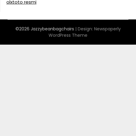
olxtoto resmi
©2026 Jazzybeanbagchairs
| Design:
Newspaperly
WordPress Theme