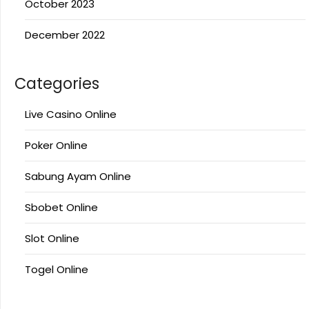
October 2023
December 2022
Categories
Live Casino Online
Poker Online
Sabung Ayam Online
Sbobet Online
Slot Online
Togel Online