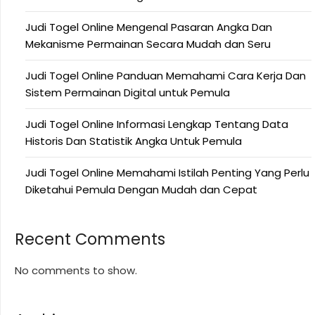
Judi Togel Online Mengenal Pasaran Angka Dan
Mekanisme Permainan Secara Mudah dan Seru
Judi Togel Online Panduan Memahami Cara Kerja Dan
Sistem Permainan Digital untuk Pemula
Judi Togel Online Informasi Lengkap Tentang Data
Historis Dan Statistik Angka Untuk Pemula
Judi Togel Online Memahami Istilah Penting Yang Perlu
Diketahui Pemula Dengan Mudah dan Cepat
Recent Comments
No comments to show.