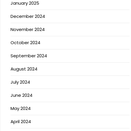
January 2025
December 2024
November 2024
October 2024
September 2024
August 2024
July 2024
June 2024
May 2024
April 2024