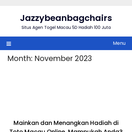
Skip
to
Jazzybeanbagchairs
content
Situs Agen Togel Macau 5D Hadiah 100 Juta
Menu
Month:
November 2023
Mainkan dan Menangkan Hadiah di
Toto Macau Online, Mampukah Anda?