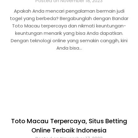
Posted on November 18, 2023
Apakah Anda mencari pengalaman bermain judi
togel yang berbeda? Bergabunglah dengan Bandar
Toto Macau terpercaya dan nikmati keuntungan-
keuntungan menarik yang bisa Anda dapatkan.
Dengan teknologi online yang semakin canggih, kini
Anda bisa…
Toto Macau Terpercaya, Situs Betting
Online Terbaik Indonesia