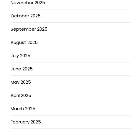
November 2025
October 2025
September 2025
August 2025
July 2025
June 2025
May 2025
April 2025
March 2025
February 2025