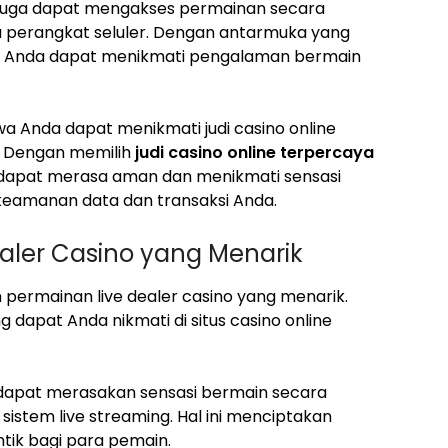
 juga dapat mengakses permainan secara
u perangkat seluler. Dengan antarmuka yang
, Anda dapat menikmati pengalaman bermain
a Anda dapat menikmati judi casino online
. Dengan memilih
judi casino online terpercaya
 dapat merasa aman dan menikmati sensasi
keamanan data dan transaksi Anda.
aler Casino yang Menarik
permainan live dealer casino yang menarik.
g dapat Anda nikmati di situs casino online
 dapat merasakan sensasi bermain secara
istem live streaming. Hal ini menciptakan
ntik bagi para pemain.