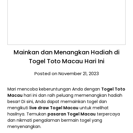
Mainkan dan Menangkan Hadiah di
Togel Toto Macau Hari Ini
Posted on November 21, 2023
Mari mencoba keberuntungan Anda dengan
Togel Toto
Macau
hari ini dan raih peluang memenangkan hadiah
besar! Di sini, Anda dapat memainkan togel dan
mengikuti
live draw Togel Macau
untuk melihat
hasilnya. Temukan
pasaran Togel Macau
terpercaya
dan nikmati pengalaman bermain togel yang
menyenangkan.