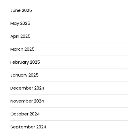
June 2025
May 2025
April 2025
March 2025
February 2025
January 2025
December 2024
November 2024
October 2024
September 2024