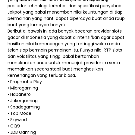
prosedur tehnologi terhebat dan spesifikasi penyebab
Jekpot yang bakal menambah nilai keuntungan di tiap
permainan yang nanti dapat dipercaya buat anda raup
buat yang lumayan banyak.
Berikut di bawah ini ada banyak bocoran provider slots
gacor di Indonesia yang dapat diintensifkan agar dapat
hasilkan nilai kemenangan yang tertinggi waktu anda
telah siap bermain permainan itu. Punya nilai RTP slots
dan volatilitas yang tinggi bakal bertambah
menekankan anda untuk menunjuk provider itu serta
memainkan secara stabil buat menghasilkan
kemenangan yang terluar biasa.
• Pragmatic Play
• Microgaming
• Habanero
• Jokergaming
• Spadegaming
• Top Mode
• Skywind
• CQ9
• JDB Gaming