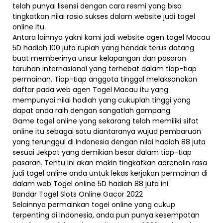
telah punyai lisensi dengan cara resmi yang bisa
tingkatkan nilai rasio sukses dalam website judi togel
online itu.
Antara lainnya yakni kami jadi website agen togel Macau
5D hadiah 100 juta rupiah yang hendak terus datang
buat memberinya unsur kelapangan dan pasaran
taruhan internasional yang terhebat dalam tiap-tiap
permainan. Tiap-tiap anggota tinggal melaksanakan
daftar pada web agen Togel Macau itu yang
mempunyai nilai hadiah yang cukuplah tinggi yang
dapat anda raih dengan sangatlah gampang.
Game togel online yang sekarang telah memiliki sifat
online itu sebagai satu diantaranya wujud pembaruan
yang terunggul di Indonesia dengan nilai hadiah 88 juta
sesuai Jekpot yang demikian besar dalam tiap-tiap
pasaran. Tentu ini akan makin tingkatkan adrenalin rasa
judi togel online anda untuk lekas kerjakan permainan di
dalam web Togel online 5D hadiah 88 juta ini.
Bandar Togel Slots Online Gacor 2022
Selainnya permainkan togel online yang cukup
terpenting di Indonesia, anda pun punya kesempatan