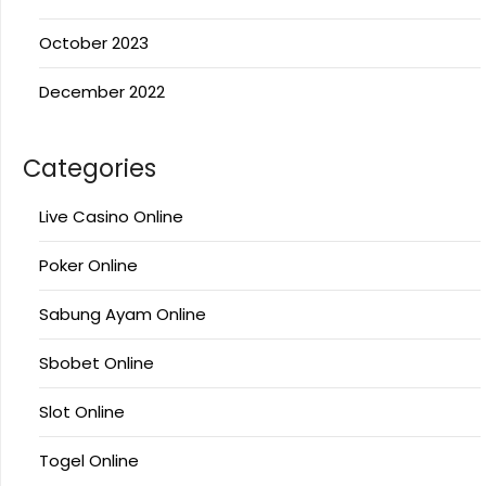
October 2023
December 2022
Categories
Live Casino Online
Poker Online
Sabung Ayam Online
Sbobet Online
Slot Online
Togel Online