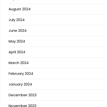
August 2024
July 2024
June 2024
May 2024
April 2024
March 2024
February 2024
January 2024
December 2023
November 2023