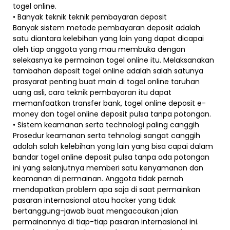
togel online.
• Banyak teknik teknik pembayaran deposit
Banyak sistem metode pembayaran deposit adalah
satu diantara kelebihan yang lain yang dapat dicapai
oleh tiap anggota yang mau membuka dengan
selekasnya ke permainan togel online itu. Melaksanakan
tambahan deposit togel online adalah salah satunya
prasyarat penting buat main di togel online taruhan
uang asli, cara teknik pembayaran itu dapat
memanfaatkan transfer bank, togel online deposit e-
money dan togel online deposit pulsa tanpa potongan.
• Sistem keamanan serta technologi paling canggih
Prosedur keamanan serta tehnologi sangat canggih
adalah salah kelebihan yang lain yang bisa capai dalam
bandar togel online deposit pulsa tanpa ada potongan
ini yang selanjutnya memberi satu kenyamanan dan
keamanan di permainan. Anggota tidak pernah
mendapatkan problem apa saja di saat permainkan
pasaran internasional atau hacker yang tidak
bertanggung-jawab buat mengacaukan jalan
permainannya di tiap-tiap pasaran internasional ini.