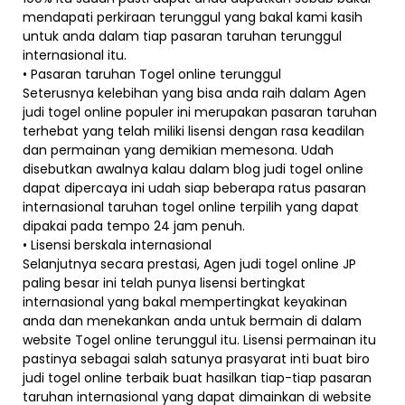
mendapati perkiraan terunggul yang bakal kami kasih
untuk anda dalam tiap pasaran taruhan terunggul
internasional itu.
• Pasaran taruhan Togel online terunggul
Seterusnya kelebihan yang bisa anda raih dalam Agen
judi togel online populer ini merupakan pasaran taruhan
terhebat yang telah miliki lisensi dengan rasa keadilan
dan permainan yang demikian memesona. Udah
disebutkan awalnya kalau dalam blog judi togel online
dapat dipercaya ini udah siap beberapa ratus pasaran
internasional taruhan togel online terpilih yang dapat
dipakai pada tempo 24 jam penuh.
• Lisensi berskala internasional
Selanjutnya secara prestasi, Agen judi togel online JP
paling besar ini telah punya lisensi bertingkat
internasional yang bakal mempertingkat keyakinan
anda dan menekankan anda untuk bermain di dalam
website Togel online terunggul itu. Lisensi permainan itu
pastinya sebagai salah satunya prasyarat inti buat biro
judi togel online terbaik buat hasilkan tiap-tiap pasaran
taruhan internasional yang dapat dimainkan di website