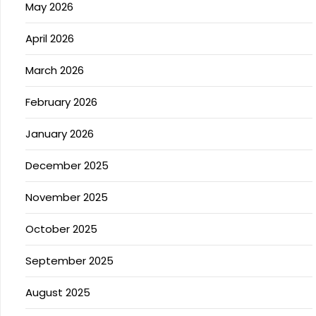
May 2026
April 2026
March 2026
February 2026
January 2026
December 2025
November 2025
October 2025
September 2025
August 2025