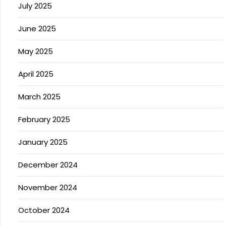
July 2025
June 2025
May 2025
April 2025
March 2025
February 2025
January 2025
December 2024
November 2024
October 2024