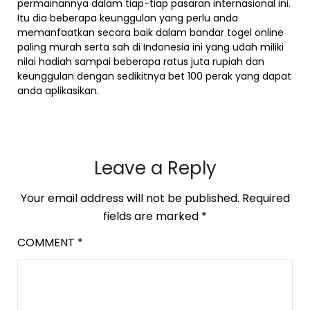
permainannya dalam tiap-tiap pasaran internasional ini.
Itu dia beberapa keunggulan yang perlu anda
memanfaatkan secara baik dalam bandar togel online
paling murah serta sah di Indonesia ini yang udah miliki
nilai hadiah sampai beberapa ratus juta rupiah dan
keunggulan dengan sedikitnya bet 100 perak yang dapat
anda aplikasikan.
Leave a Reply
Your email address will not be published.
Required
fields are marked
*
COMMENT
*