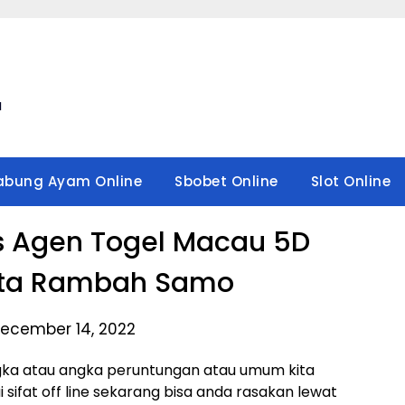
a
abung Ayam Online
Sbobet Online
Slot Online
s Agen Togel Macau 5D
uta Rambah Samo
ecember 14, 2022
ka atau angka peruntungan atau umum kita
ifat off line sekarang bisa anda rasakan lewat