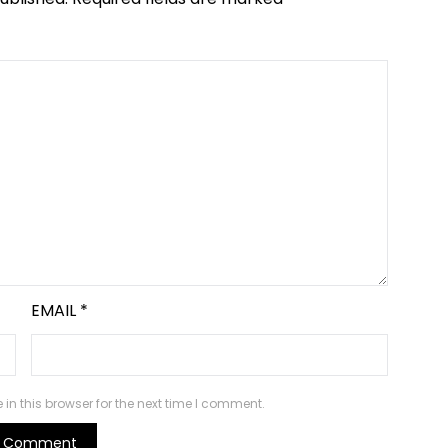
EMAIL
*
n this browser for the next time I comment.