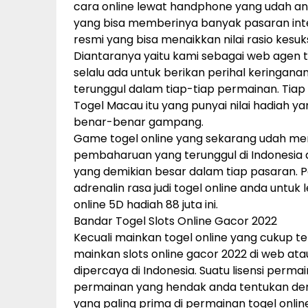
cara online lewat handphone yang udah 
yang bisa memberinya banyak pasaran int
resmi yang bisa menaikkan nilai rasio kesuk
Diantaranya yaitu kami sebagai web agen t
selalu ada untuk berikan perihal keringana
terunggul dalam tiap-tiap permainan. Tiap 
Togel Macau itu yang punyai nilai hadiah y
benar-benar gampang.
Game togel online yang sekarang udah memil
pembaharuan yang terunggul di Indonesia 
yang demikian besar dalam tiap pasaran. 
adrenalin rasa judi togel online anda untu
online 5D hadiah 88 juta ini.
Bandar Togel Slots Online Gacor 2022
Kecuali mainkan togel online yang cukup te
mainkan slots online gacor 2022 di web ata
dipercaya di Indonesia. Suatu lisensi perm
permainan yang hendak anda tentukan de
yang paling prima di permainan togel online 