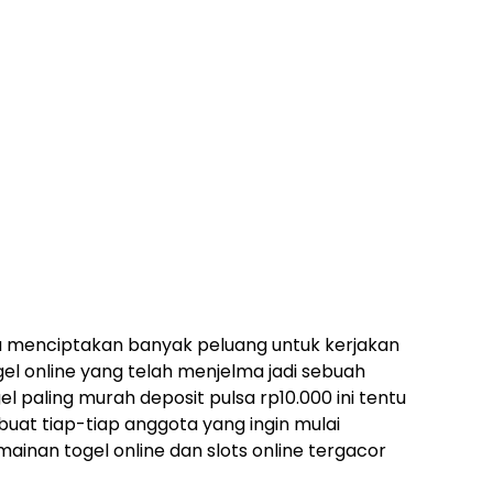
pula menciptakan banyak peluang untuk kerjakan
 online yang telah menjelma jadi sebuah
l paling murah deposit pulsa rp10.000 ini tentu
buat tiap-tiap anggota yang ingin mulai
inan togel online dan slots online tergacor