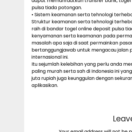
dapat memanfaatkan transfer bank, togel o
pulsa tiada potongan.
• Sistem keamanan serta tehnologi terheb
Struktur keamanan serta tehnologi terheba
raih di bandar togel online deposit pulsa t
kenyamanan serta keamanan pada permai
masalah apa saja di saat permainkan pasar
bertanggungjawab untuk mengacau jalan 
internasional ini.
Itu sejumlah kelebihan yang perlu anda me
paling murah serta sah di Indonesia ini yan
juta rupiah juga keunggulan dengan sekur
aplikasikan.
Leav
Your email address will not be p