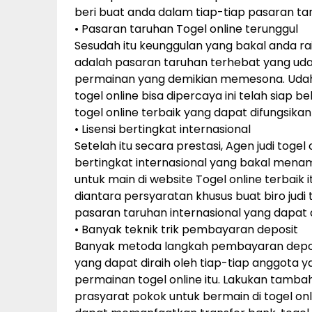
beri buat anda dalam tiap-tiap pasaran taru
• Pasaran taruhan Togel online terunggul
Sesudah itu keunggulan yang bakal anda raih
adalah pasaran taruhan terhebat yang udah
permainan yang demikian memesona. Udah di
togel online bisa dipercaya ini telah siap 
togel online terbaik yang dapat difungsik
• Lisensi bertingkat internasional
Setelah itu secara prestasi, Agen judi togel 
bertingkat internasional yang bakal me
untuk main di website Togel online terbaik i
diantara persyaratan khusus buat biro judi
pasaran taruhan internasional yang dapat d
• Banyak teknik trik pembayaran deposit
Banyak metoda langkah pembayaran deposi
yang dapat diraih oleh tiap-tiap anggota
permainan togel online itu. Lakukan tambah
prasyarat pokok untuk bermain di togel onl