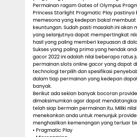
Permainan ragam Gates of Olympus Pragma
Princess Starlight Pragmatic Play pastinya
memesona yang kedepan bakal membuat a
keuntungan. Sudah pasti masalah ini akan
yang selanjutnya dapat mempertingkat nil
hasil yang paling memberi kepuasan di dala
Sukses yang paling prima yang hendak anda
gacor 2022 ini adalah nilai beberapa ratus 
permainan slots online gacor yang dapat 
technologi terpilih dan spesifikasi penyeb
dalam tiap permainan yang kedepan dapat
banyak.
Berikut ada sekian banyak bocoran provider
dimaksimumkan agar dapat mendatangkan 
telah siap bermain permainan itu. Miliki nilai
menekankan anda untuk menunjuk provider
menghasilkan kemenangan yang terluar bi
• Pragmatic Play