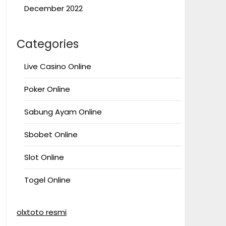
December 2022
Categories
Live Casino Online
Poker Online
Sabung Ayam Online
Sbobet Online
Slot Online
Togel Online
olxtoto resmi