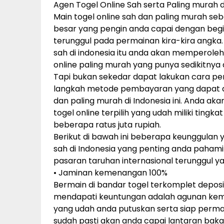
Agen Togel Online Sah serta Paling murah d
Main togel online sah dan paling murah s
besar yang pengin anda capai dengan begi
terunggul pada permainan kira-kira angka
sah di indonesia itu anda akan memperoleh 
online paling murah yang punya sedikitnya d
Tapi bukan sekedar dapat lakukan cara p
langkah metode pembayaran yang dapat and
dan paling murah di Indonesia ini. Anda a
togel online terpilih yang udah miliki ti
beberapa ratus juta rupiah.
Berikut di bawah ini beberapa keunggulan 
sah di Indonesia yang penting anda paha
pasaran taruhan internasional terunggul y
• Jaminan kemenangan 100%
Bermain di bandar togel terkomplet deposi
mendapati keuntungan adalah agunan keme
yang udah anda putuskan serta siap perma
sudah pasti akan anda capai lantaran baka