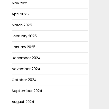
May 2025
April 2025
March 2025
February 2025
January 2025
December 2024
November 2024
October 2024
September 2024
August 2024