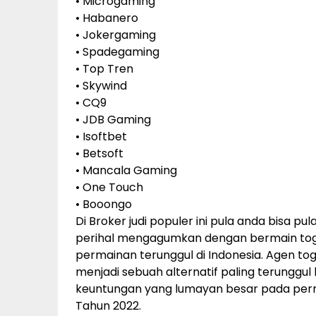
• Microgaming
• Habanero
• Jokergaming
• Spadegaming
• Top Tren
• Skywind
• CQ9
• JDB Gaming
• Isoftbet
• Betsoft
• Mancala Gaming
• One Touch
• Booongo
Di Broker judi populer ini pula anda bisa 
perihal mengagumkan dengan bermain togel
permainan terunggul di Indonesia. Agen toge
menjadi sebuah alternatif paling terunggul 
keuntungan yang lumayan besar pada perma
Tahun 2022.