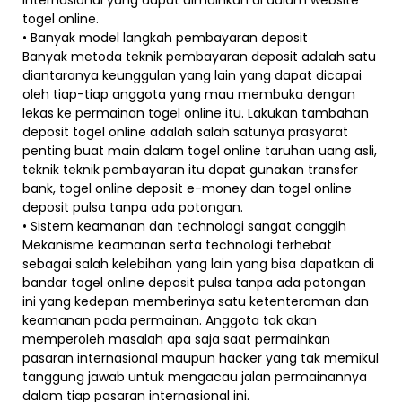
internasional yang dapat dimainkan di dalam website
togel online.
• Banyak model langkah pembayaran deposit
Banyak metoda teknik pembayaran deposit adalah satu
diantaranya keunggulan yang lain yang dapat dicapai
oleh tiap-tiap anggota yang mau membuka dengan
lekas ke permainan togel online itu. Lakukan tambahan
deposit togel online adalah salah satunya prasyarat
penting buat main dalam togel online taruhan uang asli,
teknik teknik pembayaran itu dapat gunakan transfer
bank, togel online deposit e-money dan togel online
deposit pulsa tanpa ada potongan.
• Sistem keamanan dan technologi sangat canggih
Mekanisme keamanan serta technologi terhebat
sebagai salah kelebihan yang lain yang bisa dapatkan di
bandar togel online deposit pulsa tanpa ada potongan
ini yang kedepan memberinya satu ketenteraman dan
keamanan pada permainan. Anggota tak akan
memperoleh masalah apa saja saat permainkan
pasaran internasional maupun hacker yang tak memikul
tanggung jawab untuk mengacau jalan permainannya
dalam tiap pasaran internasional ini.