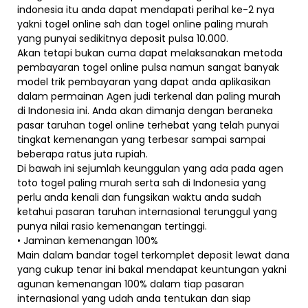
indonesia itu anda dapat mendapati perihal ke-2 nya
yakni togel online sah dan togel online paling murah
yang punyai sedikitnya deposit pulsa 10.000.
Akan tetapi bukan cuma dapat melaksanakan metoda
pembayaran togel online pulsa namun sangat banyak
model trik pembayaran yang dapat anda aplikasikan
dalam permainan Agen judi terkenal dan paling murah
di Indonesia ini. Anda akan dimanja dengan beraneka
pasar taruhan togel online terhebat yang telah punyai
tingkat kemenangan yang terbesar sampai sampai
beberapa ratus juta rupiah.
Di bawah ini sejumlah keunggulan yang ada pada agen
toto togel paling murah serta sah di Indonesia yang
perlu anda kenali dan fungsikan waktu anda sudah
ketahui pasaran taruhan internasional terunggul yang
punya nilai rasio kemenangan tertinggi.
• Jaminan kemenangan 100%
Main dalam bandar togel terkomplet deposit lewat dana
yang cukup tenar ini bakal mendapat keuntungan yakni
agunan kemenangan 100% dalam tiap pasaran
internasional yang udah anda tentukan dan siap