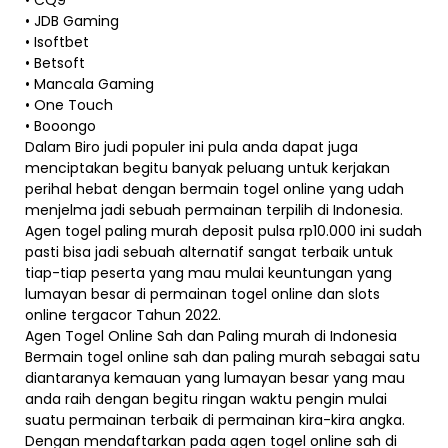
• CQ9
• JDB Gaming
• Isoftbet
• Betsoft
• Mancala Gaming
• One Touch
• Booongo
Dalam Biro judi populer ini pula anda dapat juga
menciptakan begitu banyak peluang untuk kerjakan
perihal hebat dengan bermain togel online yang udah
menjelma jadi sebuah permainan terpilih di Indonesia.
Agen togel paling murah deposit pulsa rp10.000 ini sudah
pasti bisa jadi sebuah alternatif sangat terbaik untuk
tiap-tiap peserta yang mau mulai keuntungan yang
lumayan besar di permainan togel online dan slots
online tergacor Tahun 2022.
Agen Togel Online Sah dan Paling murah di Indonesia
Bermain togel online sah dan paling murah sebagai satu
diantaranya kemauan yang lumayan besar yang mau
anda raih dengan begitu ringan waktu pengin mulai
suatu permainan terbaik di permainan kira-kira angka.
Dengan mendaftarkan pada agen togel online sah di