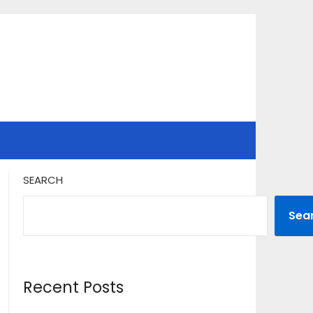
SEARCH
Sea
Recent Posts