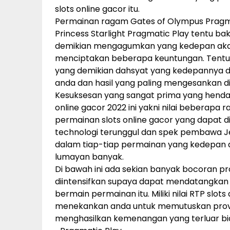
slots online gacor itu.
Permainan ragam Gates of Olympus Pragma
Princess Starlight Pragmatic Play tentu b
demikian mengagumkan yang kedepan aka
menciptakan beberapa keuntungan. Tentun
yang demikian dahsyat yang kedepannya d
anda dan hasil yang paling mengesankan di w
Kesuksesan yang sangat prima yang henda
online gacor 2022 ini yakni nilai beberapa r
permainan slots online gacor yang dapat 
technologi terunggul dan spek pembawa Je
dalam tiap-tiap permainan yang kedepan 
lumayan banyak.
Di bawah ini ada sekian banyak bocoran pro
diintensifkan supaya dapat mendatangkan n
bermain permainan itu. Miliki nilai RTP slot
menekankan anda untuk memutuskan provid
menghasilkan kemenangan yang terluar bi