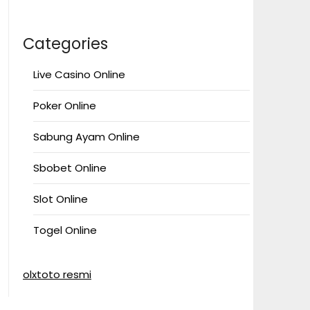
Categories
Live Casino Online
Poker Online
Sabung Ayam Online
Sbobet Online
Slot Online
Togel Online
olxtoto resmi