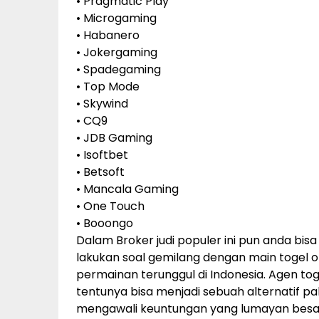
• Pragmatic Play
• Microgaming
• Habanero
• Jokergaming
• Spadegaming
• Top Mode
• Skywind
• CQ9
• JDB Gaming
• Isoftbet
• Betsoft
• Mancala Gaming
• One Touch
• Booongo
Dalam Broker judi populer ini pun anda bi
lakukan soal gemilang dengan main togel o
permainan terunggul di Indonesia. Agen toge
tentunya bisa menjadi sebuah alternatif pal
mengawali keuntungan yang lumayan besar d