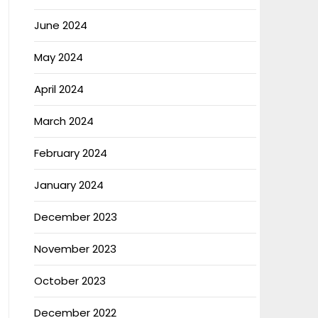
June 2024
May 2024
April 2024
March 2024
February 2024
January 2024
December 2023
November 2023
October 2023
December 2022