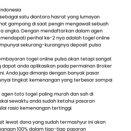
Indonesia
 sebagai satu diantara hasrat yang lumayan
mat gampang di saat pengin mengawali sebuah
kira angka. Dengan mendaftarkan dalam agen
t mendapati perihal ke-2 nya adalah togel online
empunyai sekurang-kurangnya deposit pulsa
embayaran togel online pulsa akan tetapi sangat
apat anda aplikasikan pada permainan Broker
 ini. Anda juga dimanja dengan banyak pasar
punyai tingkat kemenangan yang terbesar sampai
agen toto togel paling murah dan sah di
akai sewaktu anda sudah ketahui pasaran
ilai rasio kemenangan tertinggi.
it lewat dana yang sudah termashyur ini akan
angan 100% dalam tiap-tiap pasaran