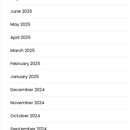
June 2025
May 2025
April 2025
March 2025
February 2025
January 2025
December 2024
November 2024
October 2024
September 2024