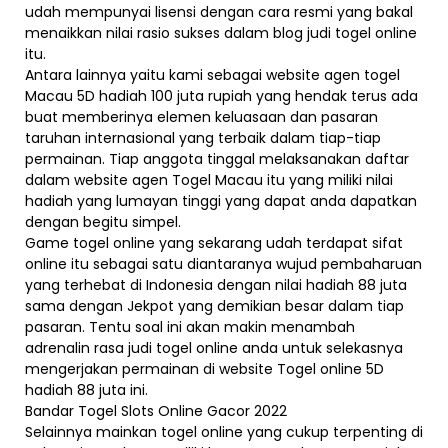
udah mempunyai lisensi dengan cara resmi yang bakal
menaikkan nilai rasio sukses dalam blog judi togel online
itu.
Antara lainnya yaitu kami sebagai website agen togel
Macau 5D hadiah 100 juta rupiah yang hendak terus ada
buat memberinya elemen keluasaan dan pasaran
taruhan internasional yang terbaik dalam tiap-tiap
permainan. Tiap anggota tinggal melaksanakan daftar
dalam website agen Togel Macau itu yang miliki nilai
hadiah yang lumayan tinggi yang dapat anda dapatkan
dengan begitu simpel.
Game togel online yang sekarang udah terdapat sifat
online itu sebagai satu diantaranya wujud pembaharuan
yang terhebat di Indonesia dengan nilai hadiah 88 juta
sama dengan Jekpot yang demikian besar dalam tiap
pasaran. Tentu soal ini akan makin menambah
adrenalin rasa judi togel online anda untuk selekasnya
mengerjakan permainan di website Togel online 5D
hadiah 88 juta ini.
Bandar Togel Slots Online Gacor 2022
Selainnya mainkan togel online yang cukup terpenting di