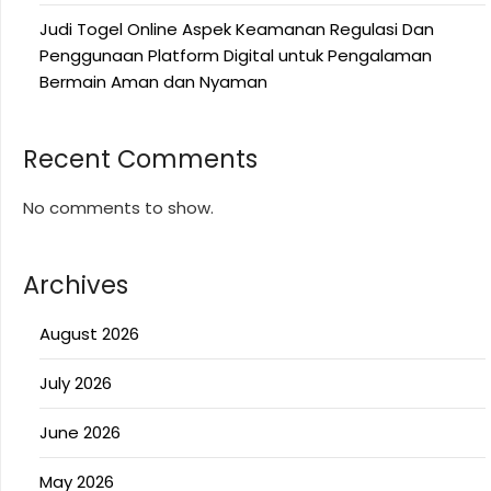
Judi Togel Online Aspek Keamanan Regulasi Dan
Penggunaan Platform Digital untuk Pengalaman
Bermain Aman dan Nyaman
Recent Comments
No comments to show.
Archives
August 2026
July 2026
June 2026
May 2026