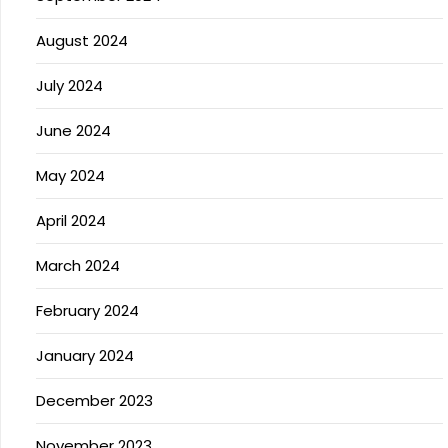
August 2024
July 2024
June 2024
May 2024
April 2024
March 2024
February 2024
January 2024
December 2023
November 2023