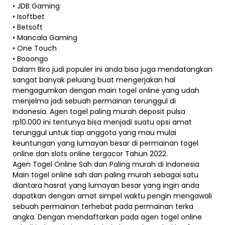
• JDB Gaming
• Isoftbet
• Betsoft
• Mancala Gaming
• One Touch
• Booongo
Dalam Biro judi populer ini anda bisa juga mendatangkan
sangat banyak peluang buat mengerjakan hal
mengagumkan dengan main togel online yang udah
menjelma jadi sebuah permainan terunggul di
Indonesia. Agen togel paling murah deposit pulsa
rp10.000 ini tentunya bisa menjadi suatu opsi amat
terunggul untuk tiap anggota yang mau mulai
keuntungan yang lumayan besar di permainan togel
online dan slots online tergacor Tahun 2022.
Agen Togel Online Sah dan Paling murah di Indonesia
Main togel online sah dan paling murah sebagai satu
diantara hasrat yang lumayan besar yang ingin anda
dapatkan dengan amat simpel waktu pengin mengawali
sebuah permainan terhebat pada permainan terka
angka. Dengan mendaftarkan pada agen togel online