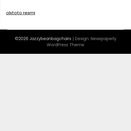
olxtoto resmi
©2026 Jazzybeanbagchairs
| Design:
Newspaperly
WordPress Theme