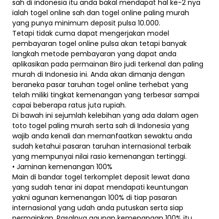
sah di indonesia itu anda bakal mendapat hal ke-2 nya
ialah togel online sah dan togel online paling murah
yang punya minimum deposit pulsa 10.000.
Tetapi tidak cuma dapat mengerjakan model
pembayaran togel online pulsa akan tetapi banyak
langkah metode pembayaran yang dapat anda
aplikasikan pada permainan Biro judi terkenal dan paling
murah di Indonesia ini. Anda akan dimanja dengan
beraneka pasar taruhan togel online terhebat yang
telah miliki tingkat kemenangan yang terbesar sampai
capai beberapa ratus juta rupiah.
Di bawah ini sejumlah kelebihan yang ada dalam agen
toto togel paling murah serta sah di Indonesia yang
wajib anda kenali dan memanfaatkan sewaktu anda
sudah ketahui pasaran taruhan internasional terbaik
yang mempunyai nilai rasio kemenangan tertinggi.
• Jaminan kemenangan 100%
Main di bandar togel terkomplet deposit lewat dana
yang sudah tenar ini dapat mendapati keuntungan
yakni agunan kemenangan 100% di tiap pasaran
internasional yang udah anda putuskan serta siap
permainkan. Pasalnya agunan kemenangan 100% itu