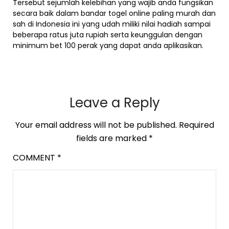
Tersebut sejumlah kelebihan yang wajib anda fungsikan
secara baik dalam bandar togel online paling murah dan
sah di Indonesia ini yang udah miliki nilai hadiah sampai
beberapa ratus juta rupiah serta keunggulan dengan
minimum bet 100 perak yang dapat anda aplikasikan.
Leave a Reply
Your email address will not be published.
Required
fields are marked
*
COMMENT
*