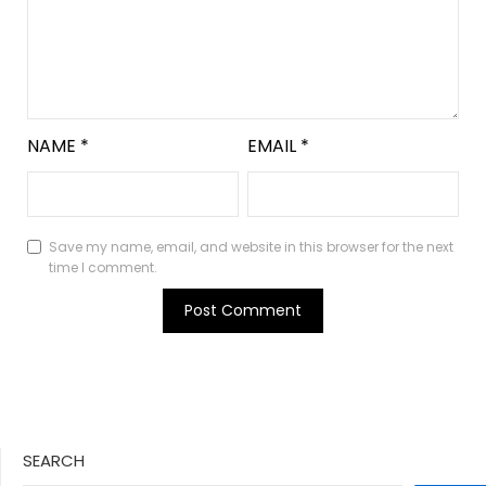
NAME
*
EMAIL
*
Save my name, email, and website in this browser for the next
time I comment.
SEARCH