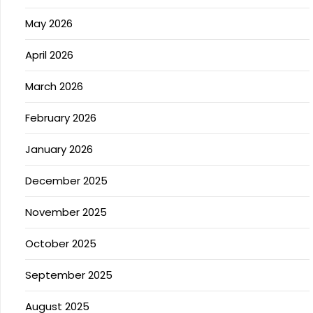
May 2026
April 2026
March 2026
February 2026
January 2026
December 2025
November 2025
October 2025
September 2025
August 2025