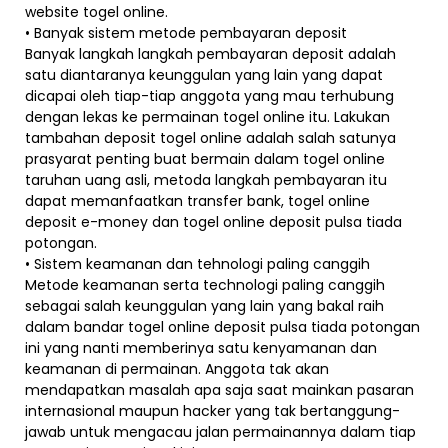
website togel online.
• Banyak sistem metode pembayaran deposit
Banyak langkah langkah pembayaran deposit adalah
satu diantaranya keunggulan yang lain yang dapat
dicapai oleh tiap-tiap anggota yang mau terhubung
dengan lekas ke permainan togel online itu. Lakukan
tambahan deposit togel online adalah salah satunya
prasyarat penting buat bermain dalam togel online
taruhan uang asli, metoda langkah pembayaran itu
dapat memanfaatkan transfer bank, togel online
deposit e-money dan togel online deposit pulsa tiada
potongan.
• Sistem keamanan dan tehnologi paling canggih
Metode keamanan serta technologi paling canggih
sebagai salah keunggulan yang lain yang bakal raih
dalam bandar togel online deposit pulsa tiada potongan
ini yang nanti memberinya satu kenyamanan dan
keamanan di permainan. Anggota tak akan
mendapatkan masalah apa saja saat mainkan pasaran
internasional maupun hacker yang tak bertanggung-
jawab untuk mengacau jalan permainannya dalam tiap