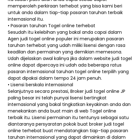
memperoleh perkiraan terhebat yang bisa kami beri
untuk anda dalam tiap-tiap pasaran taruhan terbaik
internasional itu.
• Pasaran taruhan Togel online terhebat
Sesudah itu kelebihan yang bakal anda capai dalam
Agen judi togel online populer ini merupakan pasaran
taruhan terhebat yang udah miliki lisensi dengan rasa
keadilan dan permainan yang demikian memesona.
Udah dijelaskan awal kalinya jika dalam website judi togel
online dapat dipercaya ini udah ada beberapa ratus
pasaran internasional taruhan togel online terpilih yang
dapat dipakai dalam tempo 24 jam penuh.
• Lisensi berskala internasional
Selanjutnya secara prestasi, Broker judi togel online JP
paling besar ini telah punyai lisensi bertingkat
internasional yang bakal tingkatkan keyakinan anda dan
menekankan anda buat main di web Togel online
terbaik itu. Lisensi permainan itu tentunya sebagai satu
diantaranya persyaratan pokok buat broker judi togel
online terhebat buat mendatangkan tiap-tiap pasaran
taruhan internasional yang dapat dimainkan di dalam