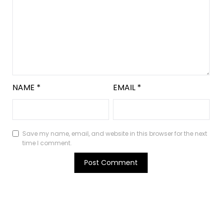
NAME
*
EMAIL
*
Save my name, email, and website in this browser for the next
time I comment.