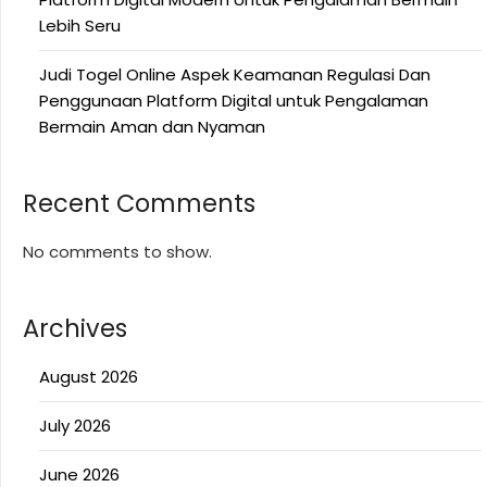
Lebih Seru
Judi Togel Online Aspek Keamanan Regulasi Dan
Penggunaan Platform Digital untuk Pengalaman
Bermain Aman dan Nyaman
Recent Comments
No comments to show.
Archives
August 2026
July 2026
June 2026