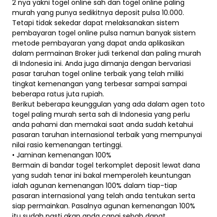
2 nya yakni togel online sah dan togel online paling
murah yang punya sedikitnya deposit pulsa 10.000.
Tetapi tidak sekedar dapat melaksanakan sistem
pembayaran togel online pulsa namun banyak sistem
metode pembayaran yang dapat anda aplikasikan
dalam permainan Broker judi terkenal dan paling murah
di Indonesia ini. Anda juga dimanja dengan bervariasi
pasar taruhan togel online terbaik yang telah miliki
tingkat kemenangan yang terbesar sampai sampai
beberapa ratus juta rupiah.
Berikut beberapa keunggulan yang ada dalam agen toto
togel paling murah serta sah di Indonesia yang perlu
anda pahami dan memakai saat anda sudah ketahui
pasaran taruhan internasional terbaik yang mempunyai
nilai rasio kemenangan tertinggi.
• Jaminan kemenangan 100%
Bermain di bandar togel terkomplet deposit lewat dana
yang sudah tenar ini bakal memperoleh keuntungan
ialah agunan kemenangan 100% dalam tiap-tiap
pasaran internasional yang telah anda tentukan serta
siap permainkan. Pasalnya agunan kemenangan 100%
itu sudah pasti akan anda capai sebab dapat