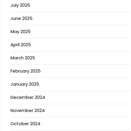
July 2025
June 2025
May 2025
April 2025
March 2025
February 2025
January 2025
December 2024
November 2024
October 2024