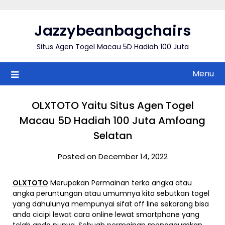
Skip
to
Jazzybeanbagchairs
content
Situs Agen Togel Macau 5D Hadiah 100 Juta
Menu
OLXTOTO Yaitu Situs Agen Togel
Macau 5D Hadiah 100 Juta Amfoang
Selatan
Posted on December 14, 2022
OLXTOTO
Merupakan Permainan terka angka atau
angka peruntungan atau umumnya kita sebutkan togel
yang dahulunya mempunyai sifat off line sekarang bisa
anda cicipi lewat cara online lewat smartphone yang