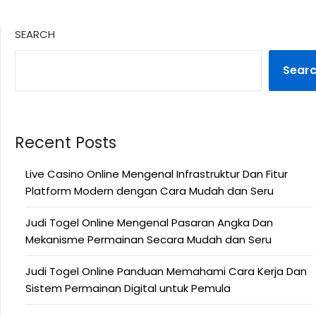
SEARCH
Sear
Recent Posts
Live Casino Online Mengenal Infrastruktur Dan Fitur
Platform Modern dengan Cara Mudah dan Seru
Judi Togel Online Mengenal Pasaran Angka Dan
Mekanisme Permainan Secara Mudah dan Seru
Judi Togel Online Panduan Memahami Cara Kerja Dan
Sistem Permainan Digital untuk Pemula