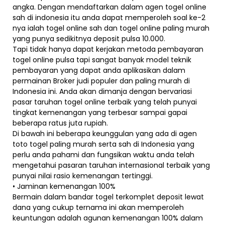
angka. Dengan mendaftarkan dalam agen togel online
sah di indonesia itu anda dapat memperoleh soal ke-2
nya ialah togel online sah dan togel online paling murah
yang punya sedikitnya deposit pulsa 10.000.
Tapi tidak hanya dapat kerjakan metoda pembayaran
togel online pulsa tapi sangat banyak model teknik
pembayaran yang dapat anda aplikasikan dalam
permainan Broker judi populer dan paling murah di
Indonesia ini. Anda akan dimanja dengan bervariasi
pasar taruhan togel online terbaik yang telah punyai
tingkat kemenangan yang terbesar sampai gapai
beberapa ratus juta rupiah.
Di bawah ini beberapa keunggulan yang ada di agen
toto togel paling murah serta sah di Indonesia yang
perlu anda pahami dan fungsikan waktu anda telah
mengetahui pasaran taruhan internasional terbaik yang
punyai nilai rasio kemenangan tertinggi.
• Jaminan kemenangan 100%
Bermain dalam bandar togel terkomplet deposit lewat
dana yang cukup ternama ini akan memperoleh
keuntungan adalah agunan kemenangan 100% dalam