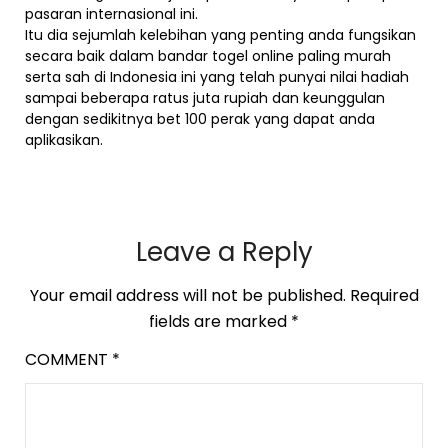
pasaran internasional ini.
Itu dia sejumlah kelebihan yang penting anda fungsikan
secara baik dalam bandar togel online paling murah
serta sah di Indonesia ini yang telah punyai nilai hadiah
sampai beberapa ratus juta rupiah dan keunggulan
dengan sedikitnya bet 100 perak yang dapat anda
aplikasikan.
Leave a Reply
Your email address will not be published.
Required
fields are marked
*
COMMENT
*