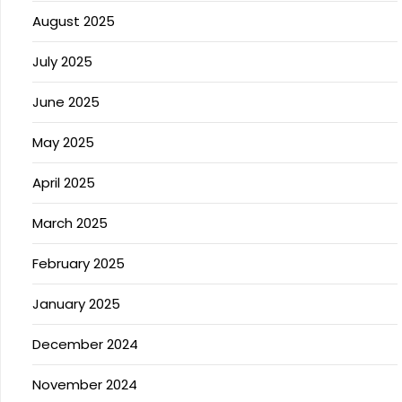
August 2025
July 2025
June 2025
May 2025
April 2025
March 2025
February 2025
January 2025
December 2024
November 2024