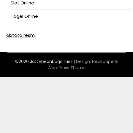
Slot Online
Togel Online
olxtoto resmi
©2026 Jazzybeanbagchairs
| Design:
Newspaperly
WordPress Theme