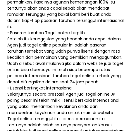
permainkan. Pasalnya agunan kemenangan 100% itu
tentunya akan anda capai sebab akan mendapat
ramalan terunggul yang bakal kami beri buat anda
dalam tiap-tiap pasaran taruhan terunggul internasional
itu.
• Pasaran taruhan Togel online terpilih
Setelah itu keunggulan yang hendak anda capai dalam
Agen judi togel online populer ini adalah pasaran
taruhan terhebat yang udah punya lisensi dengan rasa
keadilan dan permainan yang demikian mengagumkan.
Udah disebut awal mulanya jika dalam website judi togel
online bisa dipercaya ini telah siap beberapa ratus
pasaran internasional taruhan togel online terbaik yang
dapat difungsikan dalam saat 24 jam penuh.
• Lisensi bertingkat internasional
Selanjutnya secara prestasi, Agen judi togel online JP
paling besar ini telah miliki lisensi berskala internasional
yang bakal menambah keyakinan anda dan
memberikan keyakinan anda untuk main di website
Togel online terunggul itu. Lisensi permainan itu
tentunya adalah salah satunya persyaratan khusus