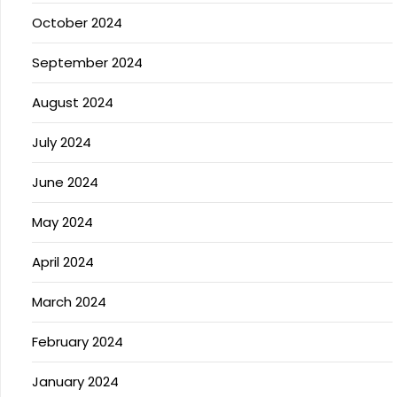
October 2024
September 2024
August 2024
July 2024
June 2024
May 2024
April 2024
March 2024
February 2024
January 2024