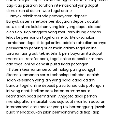
untuk biro judi togel online terunggul untuk menciptakan
tiap-tiap pasaran taruhan internasional yang dapat
dimainkan di dalam web togel online.
• Banyak teknik metode pembayaran deposit
Banyak sistem metode pembayaran deposit adalah
satu diantara kelebihan yang lain yang dapat didapat
oleh tiap-tiap anggota yang mau terhubung dengan
lekas ke permainan togel online itu. Melaksanakan
tambahan deposit togel online adalah satu diantaranya
persyaratan penting buat main dalam togel online
taruhan uang asli, teknik teknik pembayaran itu dapat
memakai transfer bank, togel online deposit e-money
dan togel online deposit pulsa tiada potongan.
• Sistem keamanan serta tehnologi paling canggih
Skema keamanan serta technologi terhebat adalah
salah kelebihan yang lain yang bakal capai dalam
bandar togel online deposit pulsa tanpa ada potongan
ini yang nanti berikan satu ketenteraman serta
keamanan pada permainan. Anggota tidak pernah
mendapatkan masalah apa saja saat mainkan pasaran
internasional atau hacker yang tak bertanggung-jawab
buat mengacaukan jalan permainannya di tiap-tiap