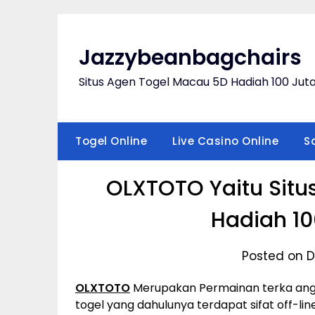
Skip
to
content
Jazzybeanbagchairs
Situs Agen Togel Macau 5D Hadiah 100 Jut
Togel Online
Live Casino Online
S
OLXTOTO Yaitu Situ
Hadiah 10
Posted on D
OLXTOTO
Merupakan Permainan terka angk
togel yang dahulunya terdapat sifat off-li