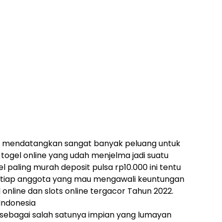
uga mendatangkan sangat banyak peluang untuk
ogel online yang udah menjelma jadi suatu
l paling murah deposit pulsa rp10.000 ini tentu
iap-tiap anggota yang mau mengawali keuntungan
nline dan slots online tergacor Tahun 2022.
Indonesia
 sebagai salah satunya impian yang lumayan