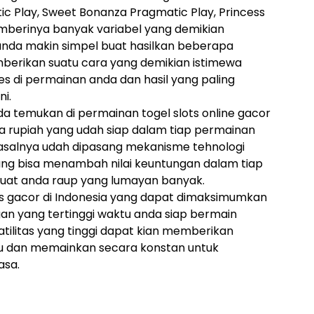
c Play, Sweet Bonanza Pragmatic Play, Princess
emberinya banyak variabel yang demikian
nda makin simpel buat hasilkan beberapa
mberikan suatu cara yang demikian istimewa
ses di permainan anda dan hasil yang paling
i.
a temukan di permainan togel slots online gacor
ta rupiah yang udah siap dalam tiap permainan
Pasalnya udah dipasang mekanisme tehnologi
ng bisa menambah nilai keuntungan dalam tiap
buat anda raup yang lumayan banyak.
ts gacor di Indonesia yang dapat dimaksimumkan
n yang tertinggi waktu anda siap bermain
latilitas yang tinggi dapat kian memberikan
tu dan memainkan secara konstan untuk
asa.