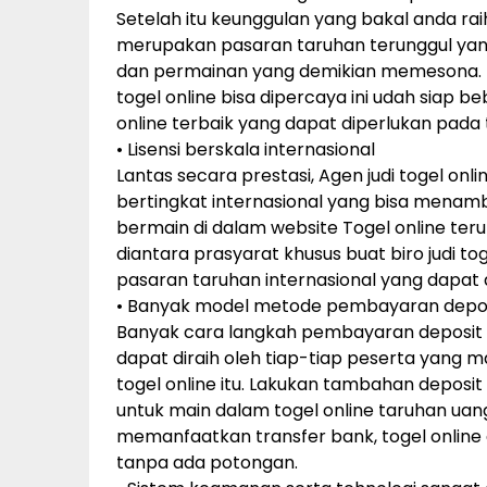
Setelah itu keunggulan yang bakal anda raih
merupakan pasaran taruhan terunggul yang
dan permainan yang demikian memesona. Ud
togel online bisa dipercaya ini udah siap b
online terbaik yang dapat diperlukan pada
• Lisensi berskala internasional
Lantas secara prestasi, Agen judi togel onli
bertingkat internasional yang bisa mena
bermain di dalam website Togel online terun
diantara prasyarat khusus buat biro judi t
pasaran taruhan internasional yang dapat d
• Banyak model metode pembayaran depo
Banyak cara langkah pembayaran deposit s
dapat diraih oleh tiap-tiap peserta yan
togel online itu. Lakukan tambahan deposit 
untuk main dalam togel online taruhan uan
memanfaatkan transfer bank, togel online 
tanpa ada potongan.