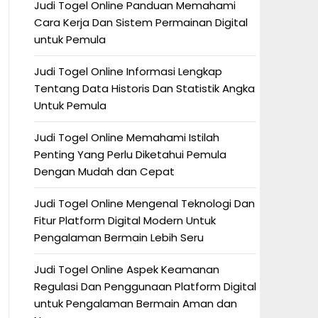
Judi Togel Online Panduan Memahami
Cara Kerja Dan Sistem Permainan Digital
untuk Pemula
Judi Togel Online Informasi Lengkap
Tentang Data Historis Dan Statistik Angka
Untuk Pemula
Judi Togel Online Memahami Istilah
Penting Yang Perlu Diketahui Pemula
Dengan Mudah dan Cepat
Judi Togel Online Mengenal Teknologi Dan
Fitur Platform Digital Modern Untuk
Pengalaman Bermain Lebih Seru
Judi Togel Online Aspek Keamanan
Regulasi Dan Penggunaan Platform Digital
untuk Pengalaman Bermain Aman dan