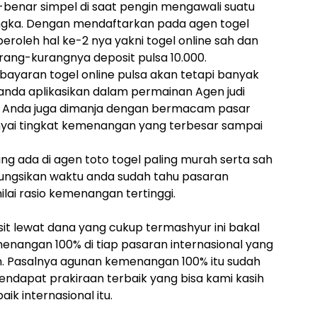
-benar simpel di saat pengin mengawali suatu
ngka. Dengan mendaftarkan pada agen togel
peroleh hal ke-2 nya yakni togel online sah dan
rang-kurangnya deposit pulsa 10.000.
bayaran togel online pulsa akan tetapi banyak
nda aplikasikan dalam permainan Agen judi
ini. Anda juga dimanja dengan bermacam pasar
unyai tingkat kemenangan yang terbesar sampai
ang ada di agen toto togel paling murah serta sah
 fungsikan waktu anda sudah tahu pasaran
ilai rasio kemenangan tertinggi.
it lewat dana yang cukup termashyur ini bakal
nangan 100% di tiap pasaran internasional yang
n. Pasalnya agunan kemenangan 100% itu sudah
ndapat prakiraan terbaik yang bisa kami kasih
ik internasional itu.