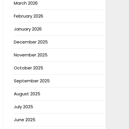
March 2026
February 2026
January 2026
December 2025
November 2025
October 2025
September 2025
August 2025
July 2025
June 2025