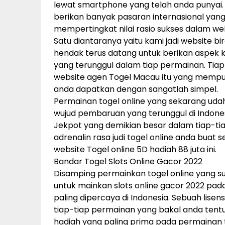
lewat smartphone yang telah anda punyai.
berikan banyak pasaran internasional yang 
mempertingkat nilai rasio sukses dalam web j
Satu diantaranya yaitu kami jadi website bi
hendak terus datang untuk berikan aspek 
yang terunggul dalam tiap permainan. Tiap
website agen Togel Macau itu yang mempuny
anda dapatkan dengan sangatlah simpel.
Permainan togel online yang sekarang udah m
wujud pembaruan yang terunggul di Indonesi
Jekpot yang demikian besar dalam tiap-ti
adrenalin rasa judi togel online anda bua
website Togel online 5D hadiah 88 juta ini.
Bandar Togel Slots Online Gacor 2022
Disamping permainkan togel online yang s
untuk mainkan slots online gacor 2022 pada
paling dipercaya di Indonesia. Sebuah lise
tiap-tiap permainan yang bakal anda te
hadiah yang paling prima pada permainan tog