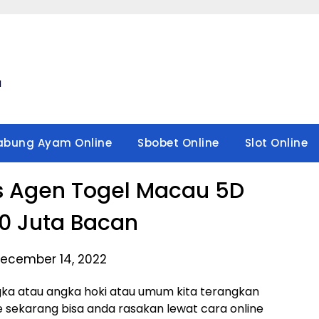
a
abung Ayam Online
Sbobet Online
Slot Online
s Agen Togel Macau 5D
0 Juta Bacan
ecember 14, 2022
a atau angka hoki atau umum kita terangkan
ne sekarang bisa anda rasakan lewat cara online