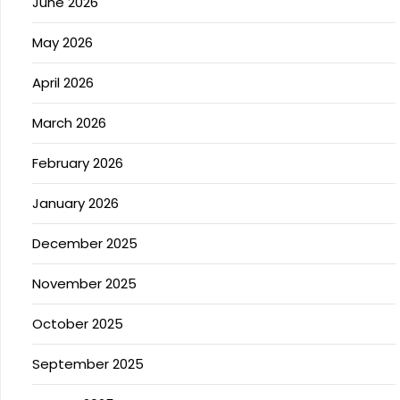
June 2026
May 2026
April 2026
March 2026
February 2026
January 2026
December 2025
November 2025
October 2025
September 2025