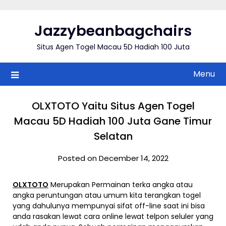
Skip
to
Jazzybeanbagchairs
content
Situs Agen Togel Macau 5D Hadiah 100 Juta
Menu
OLXTOTO Yaitu Situs Agen Togel
Macau 5D Hadiah 100 Juta Gane Timur
Selatan
Posted on December 14, 2022
OLXTOTO
Merupakan Permainan terka angka atau
angka peruntungan atau umum kita terangkan togel
yang dahulunya mempunyai sifat off-line saat ini bisa
anda rasakan lewat cara online lewat telpon seluler yang