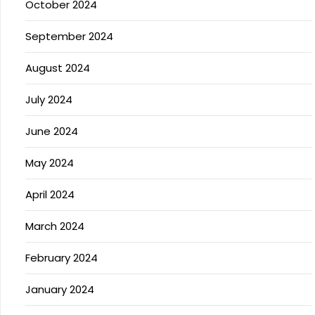
October 2024
September 2024
August 2024
July 2024
June 2024
May 2024
April 2024
March 2024
February 2024
January 2024