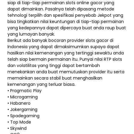
siap di tiap-tiap permainan slots online gacor yang
dapat dimainkan. Pasalnya telah dipasang metode
tehnologi terpilih dan spesifikasi penyebab Jekpot yang
bisa tingkatkan nilai keuntungan di tiap-tiap permainan
yang kedepannya dapat dipercaya buat anda raup buat
yang lumayan banyak.
Berikut ada banyak bocoran provider slots gacor di
Indonesia yang dapat dimaksimumkan supaya dapat
hasilkan nilai kemenangan yang tertinggi sewaktu anda
telah siap bermain permainan itu. Punyai nilai RTP slots
dan volatilitas yang tinggi dapat bertambah
menekankan anda buat memutuskan provider itu serta
memainkan secara stabil buat menghasilkan
kemenangan yang terluar biasa.
• Pragmatic Play
• Microgaming
• Habanero
• Jokergaming
• Spadegaming
• Top Mode
• Skywind