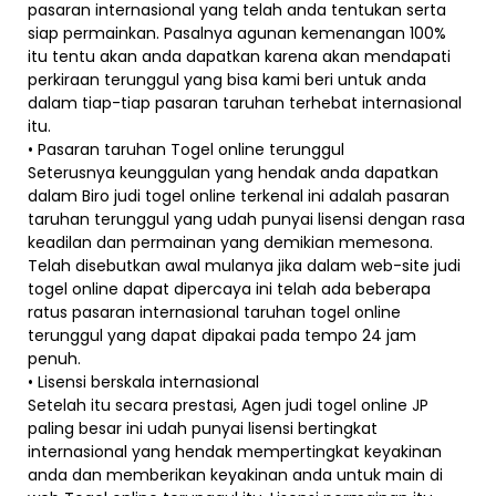
pasaran internasional yang telah anda tentukan serta
siap permainkan. Pasalnya agunan kemenangan 100%
itu tentu akan anda dapatkan karena akan mendapati
perkiraan terunggul yang bisa kami beri untuk anda
dalam tiap-tiap pasaran taruhan terhebat internasional
itu.
• Pasaran taruhan Togel online terunggul
Seterusnya keunggulan yang hendak anda dapatkan
dalam Biro judi togel online terkenal ini adalah pasaran
taruhan terunggul yang udah punyai lisensi dengan rasa
keadilan dan permainan yang demikian memesona.
Telah disebutkan awal mulanya jika dalam web-site judi
togel online dapat dipercaya ini telah ada beberapa
ratus pasaran internasional taruhan togel online
terunggul yang dapat dipakai pada tempo 24 jam
penuh.
• Lisensi berskala internasional
Setelah itu secara prestasi, Agen judi togel online JP
paling besar ini udah punyai lisensi bertingkat
internasional yang hendak mempertingkat keyakinan
anda dan memberikan keyakinan anda untuk main di