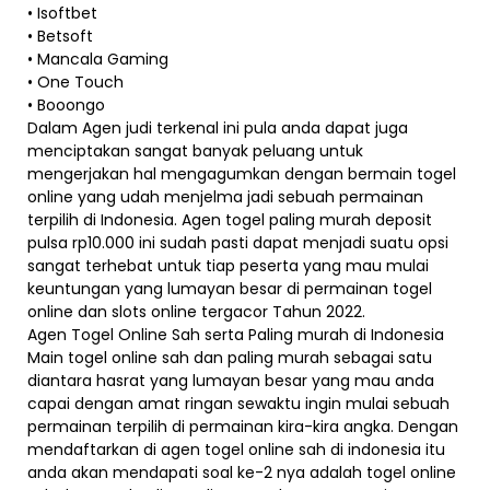
• Isoftbet
• Betsoft
• Mancala Gaming
• One Touch
• Booongo
Dalam Agen judi terkenal ini pula anda dapat juga
menciptakan sangat banyak peluang untuk
mengerjakan hal mengagumkan dengan bermain togel
online yang udah menjelma jadi sebuah permainan
terpilih di Indonesia. Agen togel paling murah deposit
pulsa rp10.000 ini sudah pasti dapat menjadi suatu opsi
sangat terhebat untuk tiap peserta yang mau mulai
keuntungan yang lumayan besar di permainan togel
online dan slots online tergacor Tahun 2022.
Agen Togel Online Sah serta Paling murah di Indonesia
Main togel online sah dan paling murah sebagai satu
diantara hasrat yang lumayan besar yang mau anda
capai dengan amat ringan sewaktu ingin mulai sebuah
permainan terpilih di permainan kira-kira angka. Dengan
mendaftarkan di agen togel online sah di indonesia itu
anda akan mendapati soal ke-2 nya adalah togel online