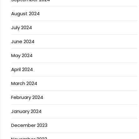
August 2024
July 2024
June 2024
May 2024
April 2024
March 2024
February 2024
January 2024
December 2023