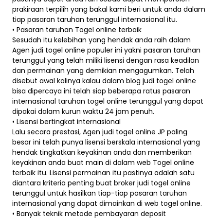
prakiraan terpilih yang bakal kami beri untuk anda dalam
tiap pasaran taruhan terunggul internasional itu.
• Pasaran taruhan Togel online terbaik
Sesudah itu kelebihan yang hendak anda raih dalam
Agen judi togel online populer ini yakni pasaran taruhan
terunggul yang telah miliki lisensi dengan rasa keadilan
dan permainan yang demikian mengagumkan. Telah
disebut awal kalinya kalau dalam blog judi togel online
bisa dipercaya ini telah siap beberapa ratus pasaran
internasional taruhan togel online terunggul yang dapat
dipakai dalam kurun waktu 24 jam penuh.
• Lisensi bertingkat internasional
Lalu secara prestasi, Agen judi togel online JP paling
besar ini telah punya lisensi berskala internasional yang
hendak tingkatkan keyakinan anda dan memberikan
keyakinan anda buat main di dalam web Togel online
terbaik itu. Lisensi permainan itu pastinya adalah satu
diantara kriteria penting buat broker judi togel online
terunggul untuk hasilkan tiap-tiap pasaran taruhan
internasional yang dapat dimainkan di web togel online.
• Banyak teknik metode pembayaran deposit