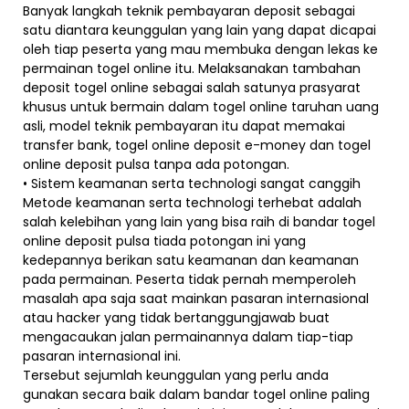
Banyak langkah teknik pembayaran deposit sebagai
satu diantara keunggulan yang lain yang dapat dicapai
oleh tiap peserta yang mau membuka dengan lekas ke
permainan togel online itu. Melaksanakan tambahan
deposit togel online sebagai salah satunya prasyarat
khusus untuk bermain dalam togel online taruhan uang
asli, model teknik pembayaran itu dapat memakai
transfer bank, togel online deposit e-money dan togel
online deposit pulsa tanpa ada potongan.
• Sistem keamanan serta technologi sangat canggih
Metode keamanan serta technologi terhebat adalah
salah kelebihan yang lain yang bisa raih di bandar togel
online deposit pulsa tiada potongan ini yang
kedepannya berikan satu keamanan dan keamanan
pada permainan. Peserta tidak pernah memperoleh
masalah apa saja saat mainkan pasaran internasional
atau hacker yang tidak bertanggungjawab buat
mengacaukan jalan permainannya dalam tiap-tiap
pasaran internasional ini.
Tersebut sejumlah keunggulan yang perlu anda
gunakan secara baik dalam bandar togel online paling