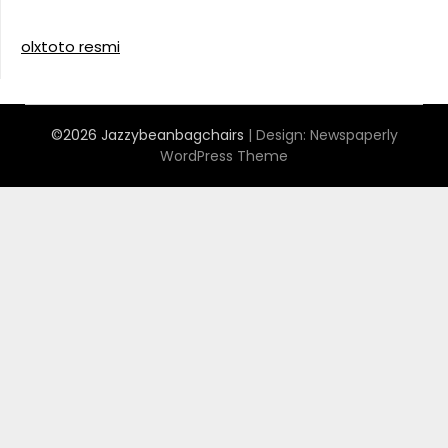
olxtoto resmi
©2026 Jazzybeanbagchairs
| Design:
Newspaperly
WordPress Theme