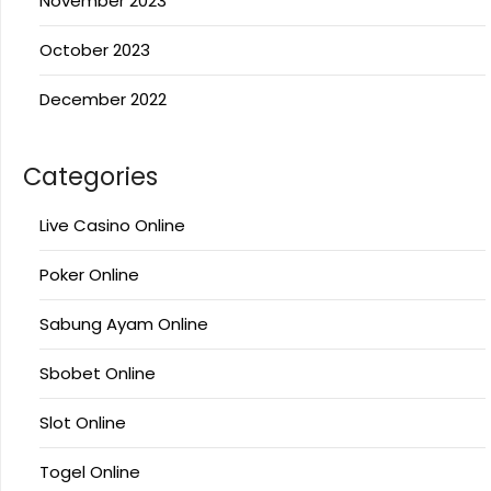
November 2023
October 2023
December 2022
Categories
Live Casino Online
Poker Online
Sabung Ayam Online
Sbobet Online
Slot Online
Togel Online