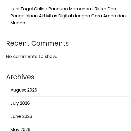
Judi Togel Online Panduan Memahami Risiko Dan
Pengelolaan Aktivitas Digital dengan Cara Aman dan
Mudah
Recent Comments
No comments to show.
Archives
August 2026
July 2026
June 2026
May 2026