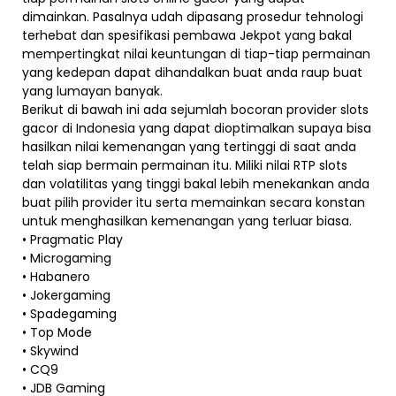
dimainkan. Pasalnya udah dipasang prosedur tehnologi
terhebat dan spesifikasi pembawa Jekpot yang bakal
mempertingkat nilai keuntungan di tiap-tiap permainan
yang kedepan dapat dihandalkan buat anda raup buat
yang lumayan banyak.
Berikut di bawah ini ada sejumlah bocoran provider slots
gacor di Indonesia yang dapat dioptimalkan supaya bisa
hasilkan nilai kemenangan yang tertinggi di saat anda
telah siap bermain permainan itu. Miliki nilai RTP slots
dan volatilitas yang tinggi bakal lebih menekankan anda
buat pilih provider itu serta memainkan secara konstan
untuk menghasilkan kemenangan yang terluar biasa.
• Pragmatic Play
• Microgaming
• Habanero
• Jokergaming
• Spadegaming
• Top Mode
• Skywind
• CQ9
• JDB Gaming