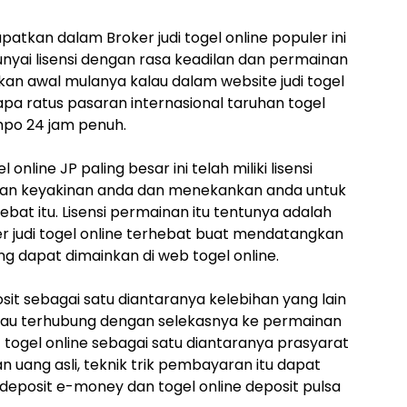
atkan dalam Broker judi togel online populer ini
unyai lisensi dengan rasa keadilan dan permainan
an awal mulanya kalau dalam website judi togel
apa ratus pasaran internasional taruhan togel
mpo 24 jam penuh.
 online JP paling besar ini telah miliki lisensi
kkan keyakinan anda dan menekankan anda untuk
ebat itu. Lisensi permainan itu tentunya adalah
r judi togel online terhebat buat mendatangkan
ng dapat dimainkan di web togel online.
 sebagai satu diantaranya kelebihan yang lain
 mau terhubung dengan selekasnya ke permainan
t togel online sebagai satu diantaranya prasyarat
n uang asli, teknik trik pembayaran itu dapat
deposit e-money dan togel online deposit pulsa