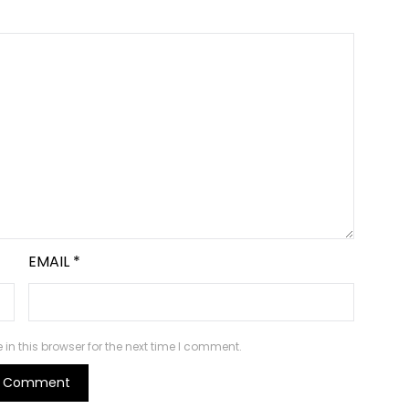
EMAIL
*
n this browser for the next time I comment.