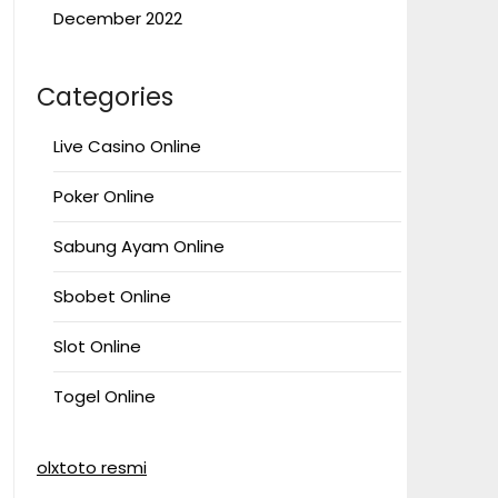
December 2022
Categories
Live Casino Online
Poker Online
Sabung Ayam Online
Sbobet Online
Slot Online
Togel Online
olxtoto resmi