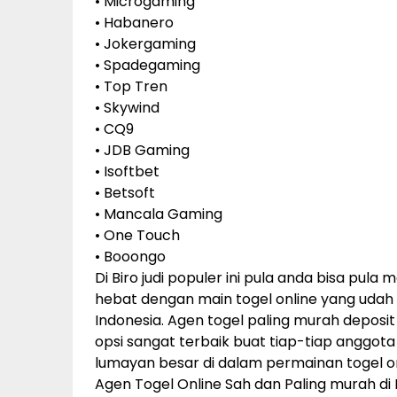
• Microgaming
• Habanero
• Jokergaming
• Spadegaming
• Top Tren
• Skywind
• CQ9
• JDB Gaming
• Isoftbet
• Betsoft
• Mancala Gaming
• One Touch
• Booongo
Di Biro judi populer ini pula anda bisa pu
hebat dengan main togel online yang udah 
Indonesia. Agen togel paling murah deposit
opsi sangat terbaik buat tiap-tiap anggo
lumayan besar di dalam permainan togel on
Agen Togel Online Sah dan Paling murah di 