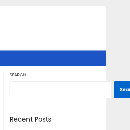
SEARCH
Sea
Recent Posts