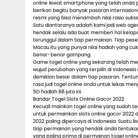
online lewat smartphone yang telah anda 
berikan begitu banyak pasaran internasion
resmi yang bisa menambah nilai rasio sukses
Satu diantaranya adalah kami jadi web age
hendak selalu ada buat memberi hal kelap
terunggul dalam tiap permainan. Tiap peser
Macau itu yang punyai nilai hadiah yang c
benar-benar gampang.
Game togel online yang sekarang telah memil
wujud perubahan yang terpilih di Indonesia 
demikian besar dalam tiap pasaran. Tentuny
rasa judi togel online anda untuk lekas me
5D hadiah 88 juta ini.
Bandar Togel Slots Online Gacor 2022
Kecuali mainkan togel online yang sudah te
untuk permainkan slots online gacor 2022 d
2022 paling dipercaya di Indonesia. Suatu l
tiap permainan yang hendak anda tentuka
yang paling prima di permainan togel online 