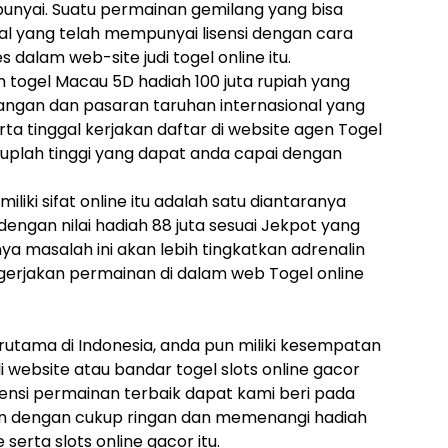
punyai. Suatu permainan gemilang yang bisa
al yang telah mempunyai lisensi dengan cara
 dalam web-site judi togel online itu.
n togel Macau 5D hadiah 100 juta rupiah yang
angan dan pasaran taruhan internasional yang
ta tinggal kerjakan daftar di website agen Togel
ukuplah tinggi yang dapat anda capai dengan
iki sifat online itu adalah satu diantaranya
dengan nilai hadiah 88 juta sesuai Jekpot yang
a masalah ini akan lebih tingkatkan adrenalin
ngerjakan permainan di dalam web Togel online
rutama di Indonesia, anda pun miliki kesempatan
i website atau bandar togel slots online gacor
isensi permainan terbaik dapat kami beri pada
n dengan cukup ringan dan memenangi hadiah
serta slots online gacor itu.