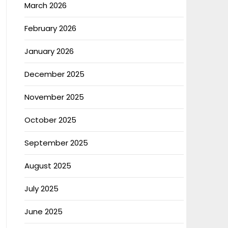
March 2026
February 2026
January 2026
December 2025
November 2025
October 2025
September 2025
August 2025
July 2025
June 2025