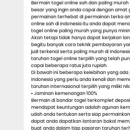
Bermain togel online sah dan paling mura
besar yang ingin anda capai dengan amat 
permainan terhebat di permainan terka a
online sah di indonesia itu anda dapat men
togel online paling murah yang punya mini
Akan tetapi tidak hanya dapat kerjakan la
begitu banyak cara teknik pembayaran yan
judi terkenal serta paling murah di Indones
taruhan togel online terpilih yang telah 
capai beberapa ratus juta rupiah.
Di bawah ini beberapa kelebihan yang ada 
Indonesia yang perlu anda kenali dan mem
taruhan internasional terpilih yang miliki ni
• Jaminan kemenangan 100%
Bermain di bandar togel terkomplet deposi
mendapat keuntungan adalah agunan kemen
udah anda tentukan serta siap permainkan
dapat anda dapatkan lantaran bakal mempe
buat anda dalam tiap pasaran taruhan terhe