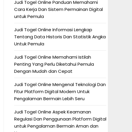
Judi Togel Online Panduan Memahami
Cara Kerja Dan Sistem Permainan Digital
untuk Pemula
Judi Togel Online Informasi Lengkap
Tentang Data Historis Dan Statistik Angka
Untuk Pemula
Judi Togel Online Memahami Istilah
Penting Yang Perlu Diketahui Pemula
Dengan Mudah dan Cepat
Judi Togel Online Mengenal Teknologi Dan
Fitur Platform Digital Modern Untuk
Pengalaman Bermain Lebih Seru
Judi Togel Online Aspek Keamanan
Regulasi Dan Penggunaan Platform Digital
untuk Pengalaman Bermain Aman dan