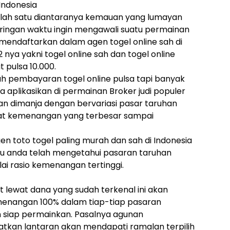
Indonesia
dalah satu diantaranya kemauan yang lumayan
ringan waktu ingin mengawali suatu permainan
mendaftarkan dalam agen togel online sah di
nya yakni togel online sah dan togel online
 pulsa 10.000.
ah pembayaran togel online pulsa tapi banyak
aplikasikan di permainan Broker judi populer
akan dimanja dengan bervariasi pasar taruhan
ngkat kemenangan yang terbesar sampai
en toto togel paling murah dan sah di Indonesia
u anda telah mengetahui pasaran taruhan
ai rasio kemenangan tertinggi.
t lewat dana yang sudah terkenal ini akan
enangan 100% dalam tiap-tiap pasaran
n siap permainkan. Pasalnya agunan
tkan lantaran akan mendapati ramalan terpilih