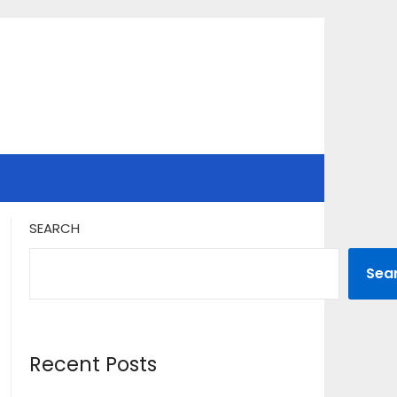
SEARCH
Sea
Recent Posts