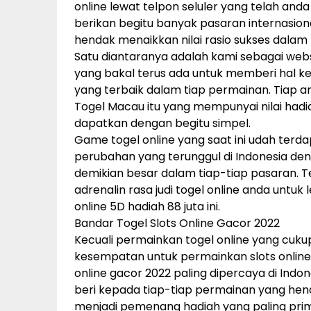
online lewat telpon seluler yang telah and
berikan begitu banyak pasaran internasion
hendak menaikkan nilai rasio sukses dalam bl
Satu diantaranya adalah kami sebagai websi
yang bakal terus ada untuk memberi hal k
yang terbaik dalam tiap permainan. Tiap a
Togel Macau itu yang mempunyai nilai hadi
dapatkan dengan begitu simpel.
Game togel online yang saat ini udah terdap
perubahan yang terunggul di Indonesia deng
demikian besar dalam tiap-tiap pasaran. Te
adrenalin rasa judi togel online anda untu
online 5D hadiah 88 juta ini.
Bandar Togel Slots Online Gacor 2022
Kecuali permainkan togel online yang cukup 
kesempatan untuk permainkan slots online
online gacor 2022 paling dipercaya di Indo
beri kepada tiap-tiap permainan yang h
menjadi pemenang hadiah yang paling prima