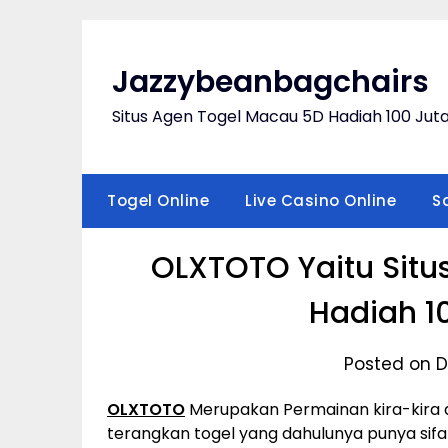
Skip
to
content
Jazzybeanbagchairs
Situs Agen Togel Macau 5D Hadiah 100 Jut
Togel Online
Live Casino Online
S
OLXTOTO Yaitu Situ
Hadiah 1
Posted on D
OLXTOTO
Merupakan Permainan kira-kira 
terangkan togel yang dahulunya punya sifa