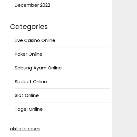
December 2022
Categories
Live Casino Online
Poker Online
Sabung Ayam Online
Sbobet Online
Slot Online
Togel Online
olxtoto resmi