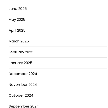
June 2025
May 2025
April 2025
March 2025
February 2025
January 2025
December 2024
November 2024
October 2024
September 2024