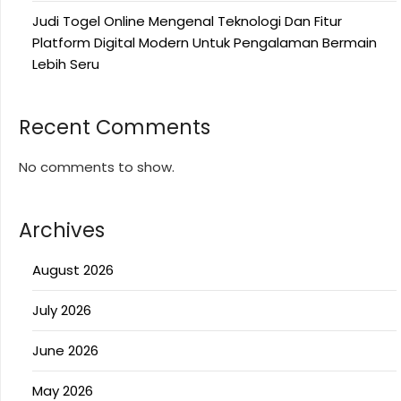
Judi Togel Online Mengenal Teknologi Dan Fitur
Platform Digital Modern Untuk Pengalaman Bermain
Lebih Seru
Recent Comments
No comments to show.
Archives
August 2026
July 2026
June 2026
May 2026