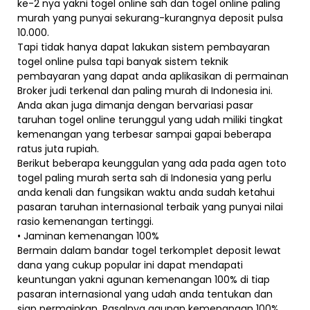
ke-2 nya yakni togel online sah dan togel online paling
murah yang punyai sekurang-kurangnya deposit pulsa
10.000.
Tapi tidak hanya dapat lakukan sistem pembayaran
togel online pulsa tapi banyak sistem teknik
pembayaran yang dapat anda aplikasikan di permainan
Broker judi terkenal dan paling murah di Indonesia ini.
Anda akan juga dimanja dengan bervariasi pasar
taruhan togel online terunggul yang udah miliki tingkat
kemenangan yang terbesar sampai gapai beberapa
ratus juta rupiah.
Berikut beberapa keunggulan yang ada pada agen toto
togel paling murah serta sah di Indonesia yang perlu
anda kenali dan fungsikan waktu anda sudah ketahui
pasaran taruhan internasional terbaik yang punyai nilai
rasio kemenangan tertinggi.
• Jaminan kemenangan 100%
Bermain dalam bandar togel terkomplet deposit lewat
dana yang cukup popular ini dapat mendapati
keuntungan yakni agunan kemenangan 100% di tiap
pasaran internasional yang udah anda tentukan dan
siap permainkan. Pasalnya agunan kemenangan 100%