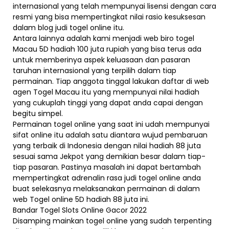
internasional yang telah mempunyai lisensi dengan cara
resmi yang bisa mempertingkat nilai rasio kesuksesan
dalam blog judi togel online itu.
Antara lainnya adalah kami menjadi web biro togel
Macau 5D hadiah 100 juta rupiah yang bisa terus ada
untuk memberinya aspek keluasaan dan pasaran
taruhan internasional yang terpilih dalam tiap
permainan. Tiap anggota tinggal lakukan daftar di web
agen Togel Macau itu yang mempunyai nilai hadiah
yang cukuplah tinggi yang dapat anda capai dengan
begitu simpel.
Permainan togel online yang saat ini udah mempunyai
sifat online itu adalah satu diantara wujud pembaruan
yang terbaik di Indonesia dengan nilai hadiah 88 juta
sesuai sama Jekpot yang demikian besar dalam tiap-
tiap pasaran. Pastinya masalah ini dapat bertambah
mempertingkat adrenalin rasa judi togel online anda
buat selekasnya melaksanakan permainan di dalam
web Togel online 5D hadiah 88 juta ini.
Bandar Togel Slots Online Gacor 2022
Disamping mainkan togel online yang sudah terpenting