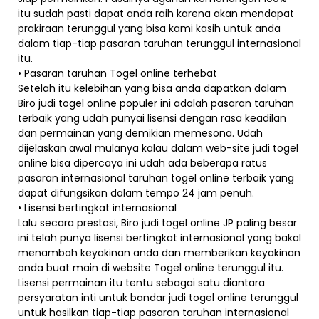
itu sudah pasti dapat anda raih karena akan mendapat
prakiraan terunggul yang bisa kami kasih untuk anda
dalam tiap-tiap pasaran taruhan terunggul internasional
itu.
• Pasaran taruhan Togel online terhebat
Setelah itu kelebihan yang bisa anda dapatkan dalam
Biro judi togel online populer ini adalah pasaran taruhan
terbaik yang udah punyai lisensi dengan rasa keadilan
dan permainan yang demikian memesona. Udah
dijelaskan awal mulanya kalau dalam web-site judi togel
online bisa dipercaya ini udah ada beberapa ratus
pasaran internasional taruhan togel online terbaik yang
dapat difungsikan dalam tempo 24 jam penuh.
• Lisensi bertingkat internasional
Lalu secara prestasi, Biro judi togel online JP paling besar
ini telah punya lisensi bertingkat internasional yang bakal
menambah keyakinan anda dan memberikan keyakinan
anda buat main di website Togel online terunggul itu.
Lisensi permainan itu tentu sebagai satu diantara
persyaratan inti untuk bandar judi togel online terunggul
untuk hasilkan tiap-tiap pasaran taruhan internasional