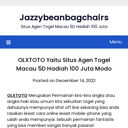
Skip
to
Jazzybeanbagchairs
content
Situs Agen Togel Macau 5D Hadiah 100 Juta
Menu
OLXTOTO Yaitu Situs Agen Togel
Macau 5D Hadiah 100 Juta Modo
Posted on December 14, 2022
OLXTOTO
Merupakan Permainan kira-kira angka atau
angka hoki atau umum kita sebutkan togel yang
dahulunya mempunyai sifat off line sekarang bisa anda
rasakan lewat cara online lewat mobile-phone yang
udah anda mempunyai. Sebuah permainan fantastis
yang bisa memberi sangat banyak pasaran