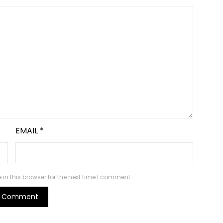
EMAIL
*
n this browser for the next time I comment.