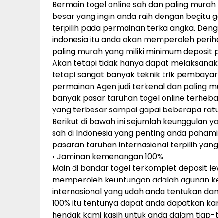
Bermain togel online sah dan paling murah
besar yang ingin anda raih dengan begitu 
terpilih pada permainan terka angka. Deng
indonesia itu anda akan memperoleh perihal
paling murah yang miliki minimum deposit p
Akan tetapi tidak hanya dapat melaksana
tetapi sangat banyak teknik trik pembaya
permainan Agen judi terkenal dan paling mu
banyak pasar taruhan togel online terhe
yang terbesar sampai gapai beberapa ratus
Berikut di bawah ini sejumlah keunggulan 
sah di Indonesia yang penting anda paha
pasaran taruhan internasional terpilih yang 
• Jaminan kemenangan 100%
Main di bandar togel terkomplet deposit le
memperoleh keuntungan adalah agunan ke
internasional yang udah anda tentukan d
100% itu tentunya dapat anda dapatkan ka
hendak kami kasih untuk anda dalam tiap-ti