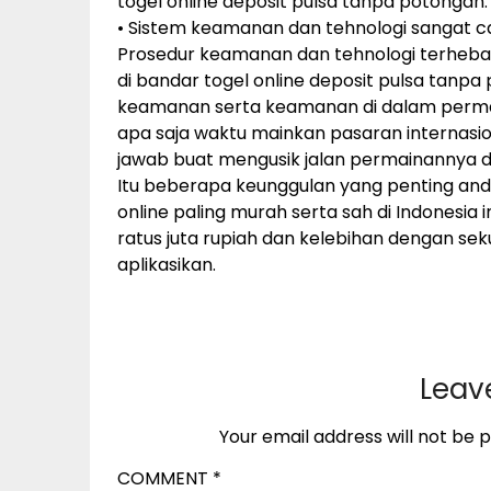
togel online deposit pulsa tanpa potongan.
• Sistem keamanan dan tehnologi sangat c
Prosedur keamanan dan tehnologi terhebat 
di bandar togel online deposit pulsa tanpa
keamanan serta keamanan di dalam perma
apa saja waktu mainkan pasaran internas
jawab buat mengusik jalan permainannya di 
Itu beberapa keunggulan yang penting and
online paling murah serta sah di Indonesia 
ratus juta rupiah dan kelebihan dengan s
aplikasikan.
Leav
Your email address will not be p
COMMENT
*