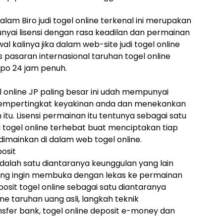
lam Biro judi togel online terkenal ini merupakan
nyai lisensi dengan rasa keadilan dan permainan
 kalinya jika dalam web-site judi togel online
s pasaran internasional taruhan togel online
po 24 jam penuh.
el online JP paling besar ini udah mempunyai
l mempertingkat keyakinan anda dan menekankan
 itu. Lisensi permainan itu tentunya sebagai satu
i togel online terhebat buat menciptakan tiap
dimainkan di dalam web togel online.
osit
dalah satu diantaranya keunggulan yang lain
 yang ingin membuka dengan lekas ke permainan
osit togel online sebagai satu diantaranya
ne taruhan uang asli, langkah teknik
fer bank, togel online deposit e-money dan