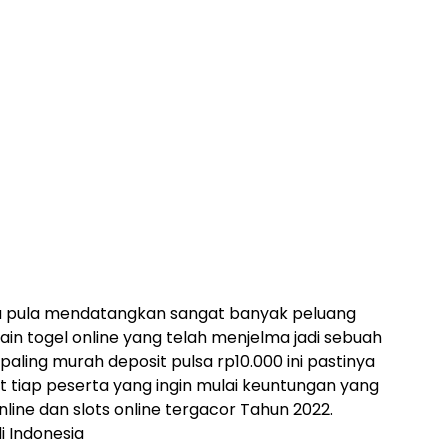
isa pula mendatangkan sangat banyak peluang
n togel online yang telah menjelma jadi sebuah
paling murah deposit pulsa rp10.000 ini pastinya
uat tiap peserta yang ingin mulai keuntungan yang
line dan slots online tergacor Tahun 2022.
i Indonesia