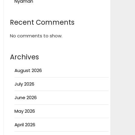
Nyaman
Recent Comments
No comments to show.
Archives
August 2026
July 2026
June 2026
May 2026
April 2026