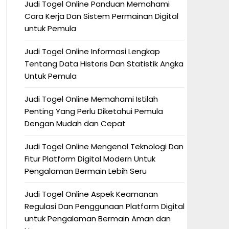
Judi Togel Online Panduan Memahami
Cara Kerja Dan Sistem Permainan Digital
untuk Pemula
Judi Togel Online Informasi Lengkap
Tentang Data Historis Dan Statistik Angka
Untuk Pemula
Judi Togel Online Memahami Istilah
Penting Yang Perlu Diketahui Pemula
Dengan Mudah dan Cepat
Judi Togel Online Mengenal Teknologi Dan
Fitur Platform Digital Modern Untuk
Pengalaman Bermain Lebih Seru
Judi Togel Online Aspek Keamanan
Regulasi Dan Penggunaan Platform Digital
untuk Pengalaman Bermain Aman dan