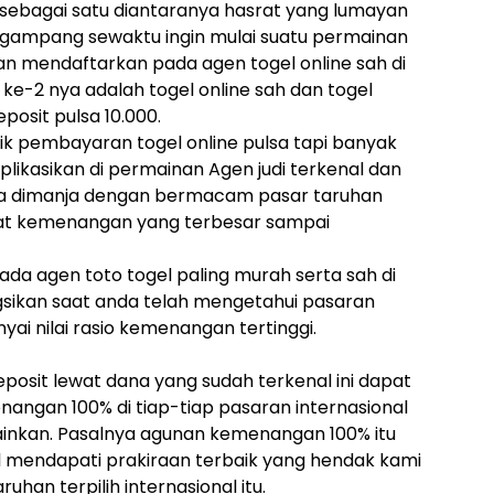
 sebagai satu diantaranya hasrat yang lumayan
 gampang sewaktu ingin mulai suatu permainan
gan mendaftarkan pada agen togel online sah di
ke-2 nya adalah togel online sah dan togel
eposit pulsa 10.000.
ik pembayaran togel online pulsa tapi banyak
ikasikan di permainan Agen judi terkenal dan
juga dimanja dengan bermacam pasar taruhan
ngkat kemenangan yang terbesar sampai
ada agen toto togel paling murah serta sah di
gsikan saat anda telah mengetahui pasaran
yai nilai rasio kemenangan tertinggi.
osit lewat dana yang sudah terkenal ini dapat
ngan 100% di tiap-tiap pasaran internasional
ainkan. Pasalnya agunan kemenangan 100% itu
l mendapati prakiraan terbaik yang hendak kami
uhan terpilih internasional itu.