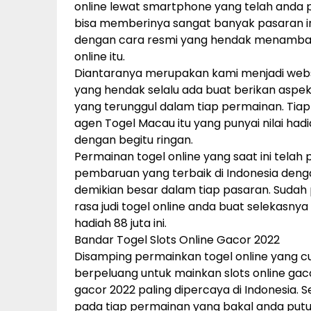
online lewat smartphone yang telah and
bisa memberinya sangat banyak pasaran in
dengan cara resmi yang hendak menambah ni
online itu.
Diantaranya merupakan kami menjadi websit
yang hendak selalu ada buat berikan aspek
yang terunggul dalam tiap permainan. Tiap-
agen Togel Macau itu yang punyai nilai ha
dengan begitu ringan.
Permainan togel online yang saat ini telah p
pembaruan yang terbaik di Indonesia denga
demikian besar dalam tiap pasaran. Sudah p
rasa judi togel online anda buat selekasn
hadiah 88 juta ini.
Bandar Togel Slots Online Gacor 2022
Disamping permainkan togel online yang cu
berpeluang untuk mainkan slots online gaco
gacor 2022 paling dipercaya di Indonesia. S
pada tiap permainan yang bakal anda put