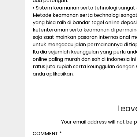
ada potongan.
• Sistem keamanan serta tehnologi sangat
Metode keamanan serta technologi sangat 
yang bisa raih di bandar togel online deposi
ketenteraman serta keamanan di permain
saja saat mainkan pasaran internasional 
untuk mengacau jalan permainannya di tiap 
Itu dia sejumlah keunggulan yang perlu an
online paling murah dan sah di Indonesia in
ratus juta rupiah serta keunggulan denga
anda aplikasikan.
Leav
Your email address will not be p
COMMENT
*