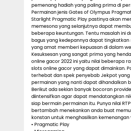
pemenang hadiah yang paling prima di perma
Permainan jenis Gates of Olympus Pragmati
Starlight Pragmatic Play pastinya akan m
memesona yang selanjutnya dapat membu
beberapa keuntungan. Tentu masalah ini 
bagus yang kedepannya dapat tingkatkan ni
yang amat memberi kepuasan di dalam websi
Kesuksesan yang sangat prima yang henda
online gacor 2022 ini yaitu nilai beberapa 
slots online gacor yang dapat dimainkan. P
terhebat dan spek penyebab Jekpot yang ba
permainan yang nanti dapat dihandalkan 
Berikut ada sekian banyak bocoran provider
diintensifkan agar dapat mendatangkan nil
siap bermain permainan itu. Punya nilai RTP 
bertambah menekankan anda buat memutu
konstan untuk menghasilkan kemenangan ya
• Pragmatic Play