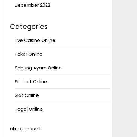
December 2022
Categories
Live Casino Online
Poker Online
Sabung Ayam Online
Sbobet Online
Slot Online
Togel Online
olxtoto resmi