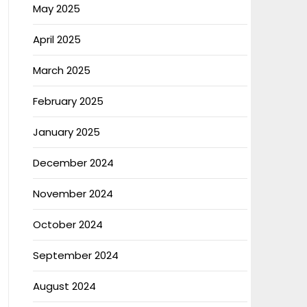
May 2025
April 2025
March 2025
February 2025
January 2025
December 2024
November 2024
October 2024
September 2024
August 2024