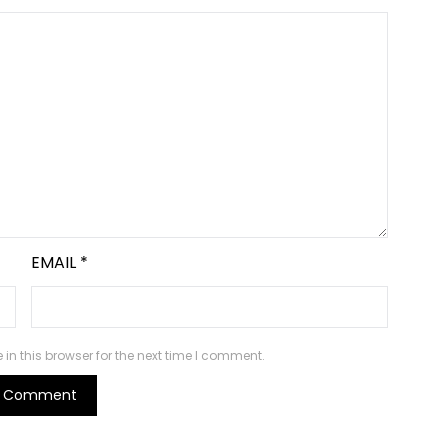
EMAIL
*
n this browser for the next time I comment.