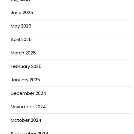
June 2025
May 2025
April 2025
March 2025
February 2025
January 2025
December 2024
November 2024
October 2024
September 2024