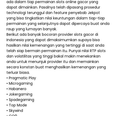
ada dalam tiap permainan slots online gacor yang
dapat dimainkan. Pasalnya telah dipasang prosedur
technologi terunggul dan feature penyebab Jekpot
yang bisa tingkatkan nilai keuntungan dalam tiap-tiap
permainan yang selanjutnya dapat dipercaya buat anda
raup yang lumayan banyak.
Berikut ada banyak bocoran provider slots gacor di
Indonesia yang dapat dimaksimumkan supaya bisa
hasilkan nilai kemenangan yang tertinggi di saat anda
telah siap bermain permainan itu. Punyai nilai RTP slots
dan volatilitas yang tinggi bakal makin menekankan
anda untuk menunjuk provider itu dan memainkan
secara konstan buat menghasilkan kemenangan yang
terluar biasa.
• Pragmatic Play
• Microgaming
• Habanero
• Jokergaming
• Spadegaming
• Top Mode
• Skywind