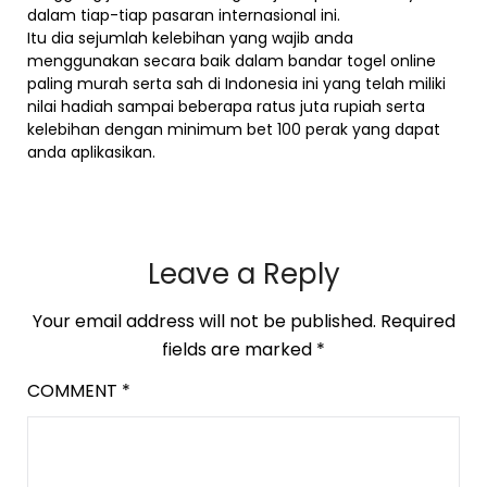
dalam tiap-tiap pasaran internasional ini.
Itu dia sejumlah kelebihan yang wajib anda
menggunakan secara baik dalam bandar togel online
paling murah serta sah di Indonesia ini yang telah miliki
nilai hadiah sampai beberapa ratus juta rupiah serta
kelebihan dengan minimum bet 100 perak yang dapat
anda aplikasikan.
Leave a Reply
Your email address will not be published.
Required
fields are marked
*
COMMENT
*