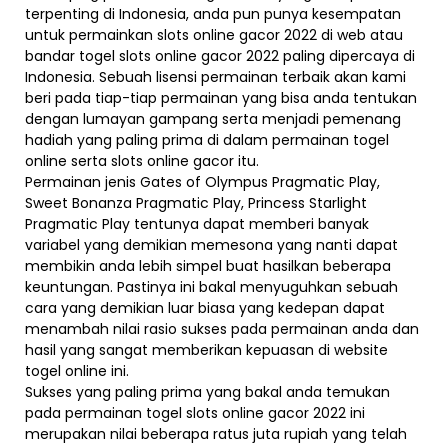
terpenting di Indonesia, anda pun punya kesempatan
untuk permainkan slots online gacor 2022 di web atau
bandar togel slots online gacor 2022 paling dipercaya di
Indonesia. Sebuah lisensi permainan terbaik akan kami
beri pada tiap-tiap permainan yang bisa anda tentukan
dengan lumayan gampang serta menjadi pemenang
hadiah yang paling prima di dalam permainan togel
online serta slots online gacor itu.
Permainan jenis Gates of Olympus Pragmatic Play,
Sweet Bonanza Pragmatic Play, Princess Starlight
Pragmatic Play tentunya dapat memberi banyak
variabel yang demikian memesona yang nanti dapat
membikin anda lebih simpel buat hasilkan beberapa
keuntungan. Pastinya ini bakal menyuguhkan sebuah
cara yang demikian luar biasa yang kedepan dapat
menambah nilai rasio sukses pada permainan anda dan
hasil yang sangat memberikan kepuasan di website
togel online ini.
Sukses yang paling prima yang bakal anda temukan
pada permainan togel slots online gacor 2022 ini
merupakan nilai beberapa ratus juta rupiah yang telah