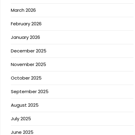
March 2026
February 2026
January 2026
December 2025
November 2025
October 2025
September 2025
August 2025
July 2025
June 2025