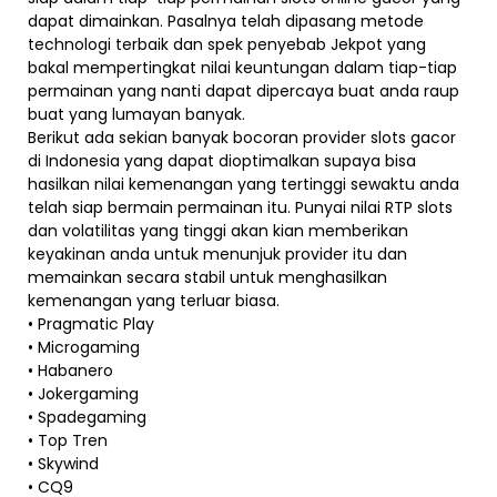
dapat dimainkan. Pasalnya telah dipasang metode
technologi terbaik dan spek penyebab Jekpot yang
bakal mempertingkat nilai keuntungan dalam tiap-tiap
permainan yang nanti dapat dipercaya buat anda raup
buat yang lumayan banyak.
Berikut ada sekian banyak bocoran provider slots gacor
di Indonesia yang dapat dioptimalkan supaya bisa
hasilkan nilai kemenangan yang tertinggi sewaktu anda
telah siap bermain permainan itu. Punyai nilai RTP slots
dan volatilitas yang tinggi akan kian memberikan
keyakinan anda untuk menunjuk provider itu dan
memainkan secara stabil untuk menghasilkan
kemenangan yang terluar biasa.
• Pragmatic Play
• Microgaming
• Habanero
• Jokergaming
• Spadegaming
• Top Tren
• Skywind
• CQ9