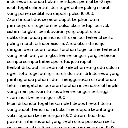
indonesia itu anda bakal mendapat perihal ke-2 nya
ialah togel online sah dan togel online paling murah
yang punya sedikitnya deposit pulsa 10.000.
Akan tetapi tidak sekedar dapat kerjakan cara
pembayaran togel online pulsa akan tetapi banyak
sistem langkah pembayaran yang dapat anda
aplikasikan pada permainan Broker judi terkenal serta
paling murah di Indonesia ini. Anda akan dimanja
dengan bermacam pasar taruhan togel online terhebat
yang telah punyai tingkat kemenangan yang terbesar
sampai sampai beberapa ratus juta rupiah.
Berikut di bawah ini sejumlah kelebihan yang ada dalam
agen toto togel paling murah dan sah di Indonesia yang
penting anda pahami dan menggunakan di saat anda
telah mengetahui pasaran taruhan internasional terpilih
yang mempunyai nilai rasio kemenangan tertinggi.
• Jaminan kemenangan 100%
Main di bandar togel terkomplet deposit lewat dana
yang sudah ternama ini bakal mendapati keuntungan
yakni agunan kemenangan 100% dalam tiap-tiap
pasaran internasional yang telah anda putuskan serta
siap permainkan. Pasalnya agunan kemenangan 100%