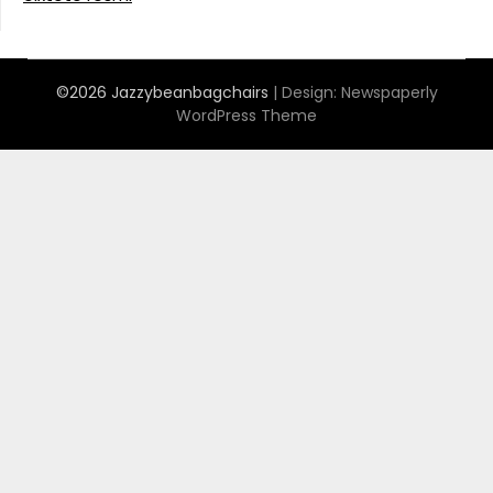
©2026 Jazzybeanbagchairs
| Design:
Newspaperly
WordPress Theme