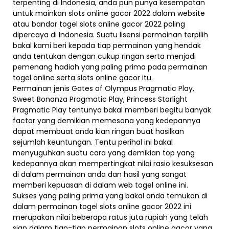
terpenting di Indonesia, anda pun punya kesempatan
untuk mainkan slots online gacor 2022 dalam website
atau bandar togel slots online gacor 2022 paling
dipercaya di Indonesia. Suatu lisensi permainan terpilih
bakal kami beri kepada tiap permainan yang hendak
anda tentukan dengan cukup ringan serta menjadi
pemenang hadiah yang paling prima pada permainan
togel online serta slots online gacor itu.
Permainan jenis Gates of Olympus Pragmatic Play,
Sweet Bonanza Pragmatic Play, Princess Starlight
Pragmatic Play tentunya bakal memberi begitu banyak
factor yang demikian memesona yang kedepannya
dapat membuat anda kian ringan buat hasilkan
sejumlah keuntungan. Tentu perihal ini bakal
menyuguhkan suatu cara yang demikian top yang
kedepannya akan mempertingkat nilai rasio kesuksesan
di dalam permainan anda dan hasil yang sangat
memberi kepuasan di dalam web togel online ini.
Sukses yang paling prima yang bakal anda temukan di
dalam permainan togel slots online gacor 2022 ini
merupakan nilai beberapa ratus juta rupiah yang telah
siap dalam tiap-tiap permainan slots online gacor yang