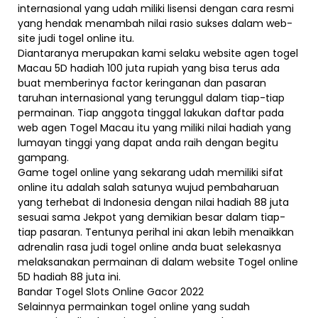
internasional yang udah miliki lisensi dengan cara resmi
yang hendak menambah nilai rasio sukses dalam web-
site judi togel online itu.
Diantaranya merupakan kami selaku website agen togel
Macau 5D hadiah 100 juta rupiah yang bisa terus ada
buat memberinya factor keringanan dan pasaran
taruhan internasional yang terunggul dalam tiap-tiap
permainan. Tiap anggota tinggal lakukan daftar pada
web agen Togel Macau itu yang miliki nilai hadiah yang
lumayan tinggi yang dapat anda raih dengan begitu
gampang.
Game togel online yang sekarang udah memiliki sifat
online itu adalah salah satunya wujud pembaharuan
yang terhebat di Indonesia dengan nilai hadiah 88 juta
sesuai sama Jekpot yang demikian besar dalam tiap-
tiap pasaran. Tentunya perihal ini akan lebih menaikkan
adrenalin rasa judi togel online anda buat selekasnya
melaksanakan permainan di dalam website Togel online
5D hadiah 88 juta ini.
Bandar Togel Slots Online Gacor 2022
Selainnya permainkan togel online yang sudah