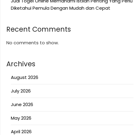
Judi Togel Online Memahami Istilah Penting Yang Perlu
Diketahui Pemula Dengan Mudah dan Cepat
Recent Comments
No comments to show.
Archives
August 2026
July 2026
June 2026
May 2026
April 2026