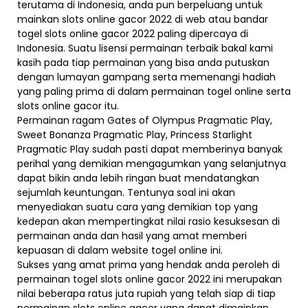
terutama di Indonesia, anda pun berpeluang untuk
mainkan slots online gacor 2022 di web atau bandar
togel slots online gacor 2022 paling dipercaya di
Indonesia. Suatu lisensi permainan terbaik bakal kami
kasih pada tiap permainan yang bisa anda putuskan
dengan lumayan gampang serta memenangi hadiah
yang paling prima di dalam permainan togel online serta
slots online gacor itu.
Permainan ragam Gates of Olympus Pragmatic Play,
Sweet Bonanza Pragmatic Play, Princess Starlight
Pragmatic Play sudah pasti dapat memberinya banyak
perihal yang demikian mengagumkan yang selanjutnya
dapat bikin anda lebih ringan buat mendatangkan
sejumlah keuntungan. Tentunya soal ini akan
menyediakan suatu cara yang demikian top yang
kedepan akan mempertingkat nilai rasio kesuksesan di
permainan anda dan hasil yang amat memberi
kepuasan di dalam website togel online ini.
Sukses yang amat prima yang hendak anda peroleh di
permainan togel slots online gacor 2022 ini merupakan
nilai beberapa ratus juta rupiah yang telah siap di tiap