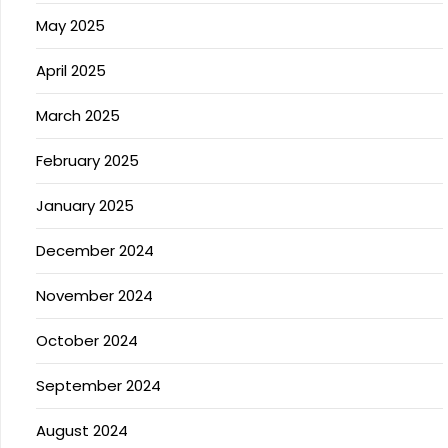
May 2025
April 2025
March 2025
February 2025
January 2025
December 2024
November 2024
October 2024
September 2024
August 2024