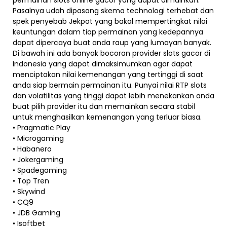
permainan slots online gacor yang dapat dimainkan.
Pasalnya udah dipasang skema technologi terhebat dan
spek penyebab Jekpot yang bakal mempertingkat nilai
keuntungan dalam tiap permainan yang kedepannya
dapat dipercaya buat anda raup yang lumayan banyak.
Di bawah ini ada banyak bocoran provider slots gacor di
Indonesia yang dapat dimaksimumkan agar dapat
menciptakan nilai kemenangan yang tertinggi di saat
anda siap bermain permainan itu. Punyai nilai RTP slots
dan volatilitas yang tinggi dapat lebih menekankan anda
buat pilih provider itu dan memainkan secara stabil
untuk menghasilkan kemenangan yang terluar biasa.
• Pragmatic Play
• Microgaming
• Habanero
• Jokergaming
• Spadegaming
• Top Tren
• Skywind
• CQ9
• JDB Gaming
• Isoftbet