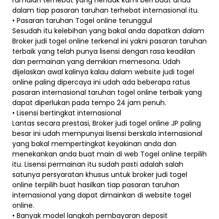
ramalan terhebat yang hendak kami beri buat anda
dalam tiap pasaran taruhan terhebat internasional itu.
• Pasaran taruhan Togel online terunggul
Sesudah itu kelebihan yang bakal anda dapatkan dalam
Broker judi togel online terkenal ini yakni pasaran taruhan
terbaik yang telah punya lisensi dengan rasa keadilan
dan permainan yang demikian memesona. Udah
dijelaskan awal kalinya kalau dalam website judi togel
online paling dipercaya ini udah ada beberapa ratus
pasaran internasional taruhan togel online terbaik yang
dapat diperlukan pada tempo 24 jam penuh.
• Lisensi bertingkat internasional
Lantas secara prestasi, Broker judi togel online JP paling
besar ini udah mempunyai lisensi berskala internasional
yang bakal mempertingkat keyakinan anda dan
menekankan anda buat main di web Togel online terpilih
itu. Lisensi permainan itu sudah pasti adalah salah
satunya persyaratan khusus untuk broker judi togel
online terpilih buat hasilkan tiap pasaran taruhan
internasional yang dapat dimainkan di website togel
online.
• Banyak model langkah pembayaran deposit