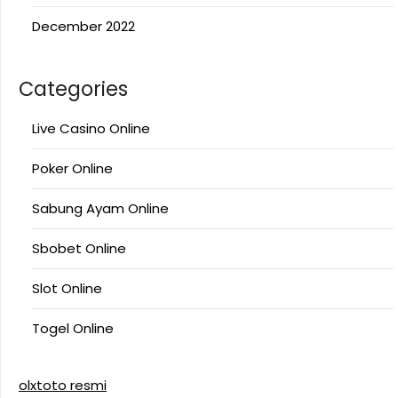
December 2022
Categories
Live Casino Online
Poker Online
Sabung Ayam Online
Sbobet Online
Slot Online
Togel Online
olxtoto resmi