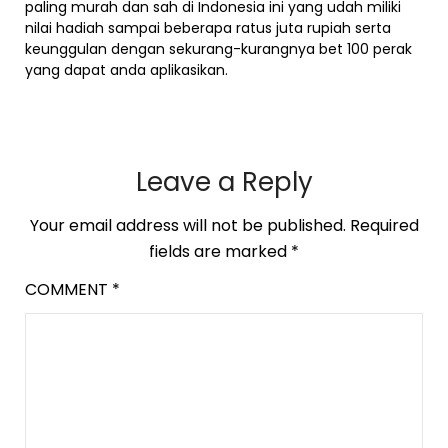
paling murah dan sah di Indonesia ini yang udah miliki
nilai hadiah sampai beberapa ratus juta rupiah serta
keunggulan dengan sekurang-kurangnya bet 100 perak
yang dapat anda aplikasikan.
Leave a Reply
Your email address will not be published.
Required
fields are marked
*
COMMENT
*