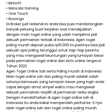
• Betsoft
• Mancala Gaming
• One Touch
• Booongo
Di Broker judi terkenal ini anda bisa pula mendatangkan
banyak peluang buat kerjakan soal menakjubkan
dengan main togel online yang udah menjelma jadi
sebuah permainan terbaik di Indonesia. Agen togel
paling murah deposit pulsa rp10.000 ini pastinya bisa jadi
sebuah opsi paling terunggul untuk tiap-tiap peserta
yang mau mengawali keuntungan yang lumayan besar
pada permainan togel online dan slots online tergacor
Tahun 2022.
Agen Togel Online Sah serta Paling murah di Indonesia
Main togel online sah dan paling murah adalah salah
satunya kemauan yang lumayan besar yang ingin anda
capai dengan amat simpel waktu mau mengawali
sebuah permainan terpilih di permainan terka angka.
Dengan mendaftarkan di agen togel online sah di
indonesia itu anda bakal memperoleh perihal ke-2 nya
ialah togel online sah dan togel online paling murah