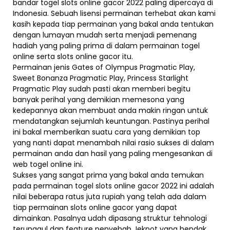
bandar togel slots online gacor 2022 paling dipercaya di
Indonesia. Sebuah lisensi permainan terhebat akan kami
kasih kepada tiap permainan yang bakal anda tentukan
dengan lumayan mudah serta menjadi pemenang
hadiah yang paling prima di dalam permainan togel
online serta slots online gacor itu.
Permainan jenis Gates of Olympus Pragmatic Play,
Sweet Bonanza Pragmatic Play, Princess Starlight
Pragmatic Play sudah pasti akan memberi begitu
banyak perihal yang demikian memesona yang
kedepannya akan membuat anda makin ringan untuk
mendatangkan sejumlah keuntungan. Pastinya perihal
ini bakal memberikan suatu cara yang demikian top
yang nanti dapat menambah nilai rasio sukses di dalam
permainan anda dan hasil yang paling mengesankan di
web togel online ini.
Sukses yang sangat prima yang bakal anda temukan
pada permainan togel slots online gacor 2022 ini adalah
nilai beberapa ratus juta rupiah yang telah ada dalam
tiap permainan slots online gacor yang dapat
dimainkan. Pasalnya udah dipasang struktur tehnologi
terunggul dan feature penyebab Jekpot yang hendak