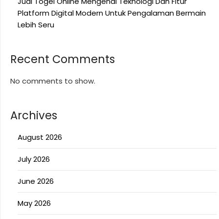
Judi Togel Online Mengenal Teknologi Dan Fitur
Platform Digital Modern Untuk Pengalaman Bermain
Lebih Seru
Recent Comments
No comments to show.
Archives
August 2026
July 2026
June 2026
May 2026