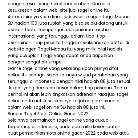
dengan resmi yang bakal menambah nilai rasio
kesuksesan dalam web-site judi togel online itu.
Antara lainnya yaitu kami jadi website agen togel Macau
5D hadiah 100 juta rupiah yang bisa selalu datang untuk
berikan factor kelapangan dan pasaran taruhan
internasional yang terunggul dalam tiap-tiap
permainan. Tiap peserta tinggal melaksanakan daftar di
website agen Togel Macau itu yang miliki nilai hadiah
yang cukuplah tinggi yang dapat anda dapatkan
dengan sangatlah simpel.
Game togel online yang sekarang udah punya sifat
online itu sebagai salah satunya wujud perubahan yang
terunggul di Indonesia dengan nilai hadiah 88 juta sesuai
Jekpot yang demikian besar dalam tiap pasaran. Tentu
perihal ini akan lebih tingkatkan adrenalin rasa judi togel
online anda untuk selekasnya kerjakan permainan di
dalam web Togel online 5D hadiah 88 juta ini.
Bandar Togel Slots Online Gacor 2022
Selainnya permainkan togel online yang cukup
terpenting di Indonesia, anda pun miliki kesempatan
buat permainkan slots online gacor 2022 pada web atau