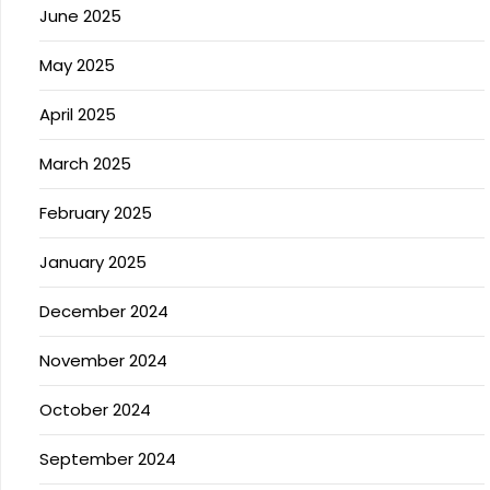
June 2025
May 2025
April 2025
March 2025
February 2025
January 2025
December 2024
November 2024
October 2024
September 2024