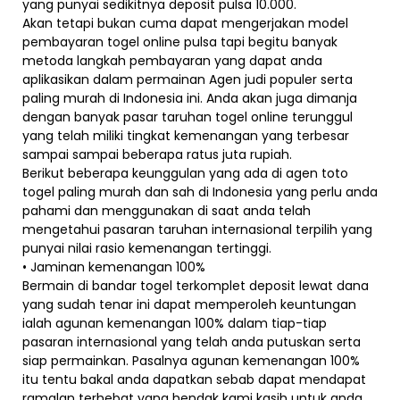
yang punyai sedikitnya deposit pulsa 10.000.
Akan tetapi bukan cuma dapat mengerjakan model
pembayaran togel online pulsa tapi begitu banyak
metoda langkah pembayaran yang dapat anda
aplikasikan dalam permainan Agen judi populer serta
paling murah di Indonesia ini. Anda akan juga dimanja
dengan banyak pasar taruhan togel online terunggul
yang telah miliki tingkat kemenangan yang terbesar
sampai sampai beberapa ratus juta rupiah.
Berikut beberapa keunggulan yang ada di agen toto
togel paling murah dan sah di Indonesia yang perlu anda
pahami dan menggunakan di saat anda telah
mengetahui pasaran taruhan internasional terpilih yang
punyai nilai rasio kemenangan tertinggi.
• Jaminan kemenangan 100%
Bermain di bandar togel terkomplet deposit lewat dana
yang sudah tenar ini dapat memperoleh keuntungan
ialah agunan kemenangan 100% dalam tiap-tiap
pasaran internasional yang telah anda putuskan serta
siap permainkan. Pasalnya agunan kemenangan 100%
itu tentu bakal anda dapatkan sebab dapat mendapat
ramalan terhebat yang hendak kami kasih untuk anda