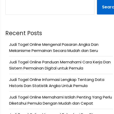
Sear
Recent Posts
Judi Togel Online Mengenal Pasaran Angka Dan
Mekanisme Permainan Secara Mudah dan Seru
Judi Togel Online Panduan Memahami Cara Kerja Dan
Sistem Permainan Digital untuk Pemula
Judi Togel Online Informasi Lengkap Tentang Data
Historis Dan Statistik Angka Untuk Pemula
Judi Togel Online Memahami Istilah Penting Yang Perlu
Diketahui Pemula Dengan Mudah dan Cepat