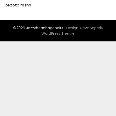
olxtoto resmi
©2026 Jazzybeanbagchairs
| Design:
Newspaperly
WordPress Theme