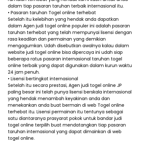
dalam tiap pasaran taruhan terbaik internasional itu.
• Pasaran taruhan Togel online terhebat
Setelah itu kelebihan yang hendak anda dapatkan
dalam Agen judi togel online populer ini adalah pasaran
taruhan terhebat yang telah mempunyai lisensi dengan
rasa keadilan dan permainan yang demikian
mengagumkan. Udah disebutkan awalnya kalau dalam
website judi togel online bisa dipercaya ini udah siap
beberapa ratus pasaran internasional taruhan togel
online terbaik yang dapat digunakan dalam kurun waktu
24 jam penuh.
• Lisensi bertingkat internasional
Setelah itu secara prestasi, Agen judi togel online JP
paling besar ini telah punya lisensi berskala internasional
yang hendak menambah keyakinan anda dan
menekankan anda buat bermain di web Togel online
terhebat itu. Lisensi permainan itu tentunya sebagai
satu diantaranya prasyarat pokok untuk bandar judi
togel online terpilih buat mendatangkan tiap pasaran
taruhan internasional yang dapat dimainkan di web
togel online.