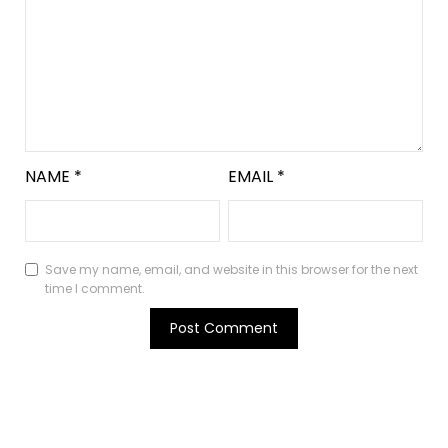
NAME
*
EMAIL
*
Save my name, email, and website in this browser for the next
time I comment.