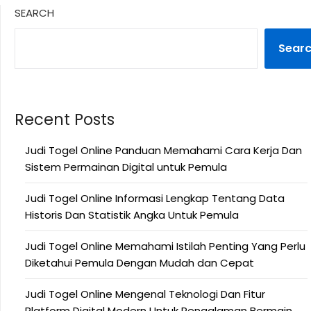
SEARCH
Sear
Recent Posts
Judi Togel Online Panduan Memahami Cara Kerja Dan
Sistem Permainan Digital untuk Pemula
Judi Togel Online Informasi Lengkap Tentang Data
Historis Dan Statistik Angka Untuk Pemula
Judi Togel Online Memahami Istilah Penting Yang Perlu
Diketahui Pemula Dengan Mudah dan Cepat
Judi Togel Online Mengenal Teknologi Dan Fitur
Platform Digital Modern Untuk Pengalaman Bermain