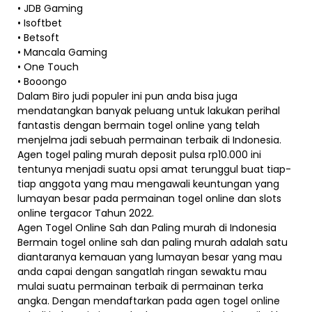
• JDB Gaming
• Isoftbet
• Betsoft
• Mancala Gaming
• One Touch
• Booongo
Dalam Biro judi populer ini pun anda bisa juga
mendatangkan banyak peluang untuk lakukan perihal
fantastis dengan bermain togel online yang telah
menjelma jadi sebuah permainan terbaik di Indonesia.
Agen togel paling murah deposit pulsa rp10.000 ini
tentunya menjadi suatu opsi amat terunggul buat tiap-
tiap anggota yang mau mengawali keuntungan yang
lumayan besar pada permainan togel online dan slots
online tergacor Tahun 2022.
Agen Togel Online Sah dan Paling murah di Indonesia
Bermain togel online sah dan paling murah adalah satu
diantaranya kemauan yang lumayan besar yang mau
anda capai dengan sangatlah ringan sewaktu mau
mulai suatu permainan terbaik di permainan terka
angka. Dengan mendaftarkan pada agen togel online