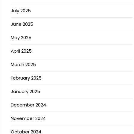
July 2025
June 2025
May 2025
April 2025
March 2025
February 2025
January 2025
December 2024
November 2024
October 2024