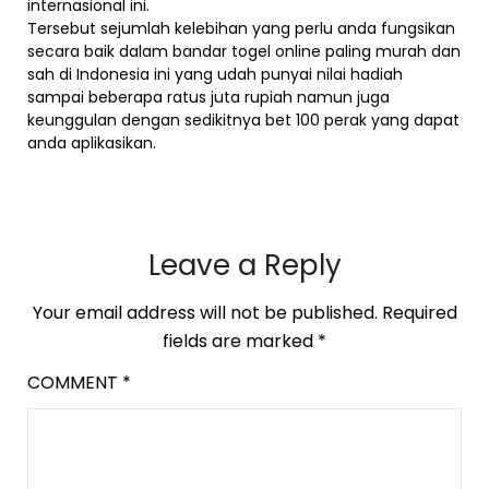
internasional ini.
Tersebut sejumlah kelebihan yang perlu anda fungsikan
secara baik dalam bandar togel online paling murah dan
sah di Indonesia ini yang udah punyai nilai hadiah
sampai beberapa ratus juta rupiah namun juga
keunggulan dengan sedikitnya bet 100 perak yang dapat
anda aplikasikan.
Leave a Reply
Your email address will not be published.
Required
fields are marked
*
COMMENT
*