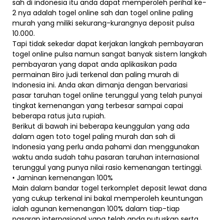
sah di indonesia itu anda dapat memperoleh perihal ke-
2 nya adalah togel online sah dan togel online paling
murah yang miliki sekurang-kurangnya deposit pulsa
10.000.
Tapi tidak sekedar dapat kerjakan langkah pembayaran
togel online pulsa namun sangat banyak sistem langkah
pembayaran yang dapat anda aplikasikan pada
permainan Biro judi terkenal dan paling murah di
Indonesia ini. Anda akan dimanja dengan bervariasi
pasar taruhan togel online terunggul yang telah punyai
tingkat kemenangan yang terbesar sampai capai
beberapa ratus juta rupiah.
Berikut di bawah ini beberapa keunggulan yang ada
dalam agen toto togel paling murah dan sah di
Indonesia yang perlu anda pahami dan menggunakan
waktu anda sudah tahu pasaran taruhan internasional
terunggul yang punya nilai rasio kemenangan tertinggi.
• Jaminan kemenangan 100%
Main dalam bandar togel terkomplet deposit lewat dana
yang cukup terkenal ini bakal memperoleh keuntungan
ialah agunan kemenangan 100% dalam tiap-tiap
pasaran internasional yang telah anda putuskan serta