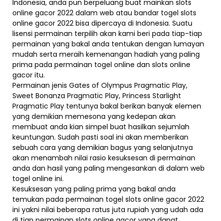
Indonesia, anda pun berpeluang buat mainkan slots
online gacor 2022 dalam web atau bandar togel slots
online gacor 2022 bisa dipercaya di Indonesia. Suatu
lisensi permainan terpilih akan kami beri pada tiap-tiap
permainan yang bakal anda tentukan dengan lumayan
mudah serta meraih kemenangan hadiah yang paling
prima pada permainan togel online dan slots online
gacor itu.
Permainan jenis Gates of Olympus Pragmatic Play,
Sweet Bonanza Pragmatic Play, Princess Starlight
Pragmatic Play tentunya bakal berikan banyak elemen
yang demikian memesona yang kedepan akan
membuat anda kian simpel buat hasilkan sejumlah
keuntungan. Sudah pasti soal ini akan memberikan
sebuah cara yang demikian bagus yang selanjutnya
akan menambah nilai rasio kesuksesan di permainan
anda dan hasil yang paling mengesankan di dalam web
togel online ini.
Kesuksesan yang paling prima yang bakal anda
temukan pada permainan togel slots online gacor 2022
ini yakni nilai beberapa ratus juta rupiah yang udah ada
di tiap permainan slots online gacor yang dapat