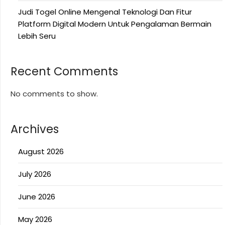
Judi Togel Online Mengenal Teknologi Dan Fitur
Platform Digital Modern Untuk Pengalaman Bermain
Lebih Seru
Recent Comments
No comments to show.
Archives
August 2026
July 2026
June 2026
May 2026