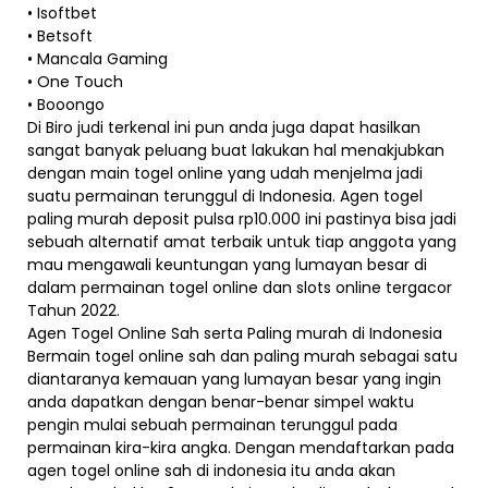
• Isoftbet
• Betsoft
• Mancala Gaming
• One Touch
• Booongo
Di Biro judi terkenal ini pun anda juga dapat hasilkan
sangat banyak peluang buat lakukan hal menakjubkan
dengan main togel online yang udah menjelma jadi
suatu permainan terunggul di Indonesia. Agen togel
paling murah deposit pulsa rp10.000 ini pastinya bisa jadi
sebuah alternatif amat terbaik untuk tiap anggota yang
mau mengawali keuntungan yang lumayan besar di
dalam permainan togel online dan slots online tergacor
Tahun 2022.
Agen Togel Online Sah serta Paling murah di Indonesia
Bermain togel online sah dan paling murah sebagai satu
diantaranya kemauan yang lumayan besar yang ingin
anda dapatkan dengan benar-benar simpel waktu
pengin mulai sebuah permainan terunggul pada
permainan kira-kira angka. Dengan mendaftarkan pada
agen togel online sah di indonesia itu anda akan