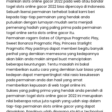
mainkan slots online gacor 2022 pada web atau bandar
togel slots online gacor 2022 bisa dipercaya di Indonesia.
Sebuah lisensi permainan terhebat bakal kami beri
kepada tiap-tiap permainan yang hendak anda
putuskan dengan lumayan mudah serta menjadi
pemenang hadiah yang paling prima pada permainan
togel online serta slots online gacor itu.
Permainan ragam Gates of Olympus Pragmatic Play,
Sweet Bonanza Pragmatic Play, Princess Starlight
Pragmatic Play pastinya dapat memberi begitu banyak
perihal yang demikian memesona yang kedepannya
akan bikin anda makin simpel buat menciptakan
beberapa keuntungan. Tentu masalah ini bakal
memberikan suatu cara yang demikian luar biasa yang
kedepan dapat mempertingkat nilai rasio kesuksesan
pada permainan anda dan hasil yang amat
memberikan kepuasan di web togel online ini.
Sukses yang paling prima yang hendak anda peroleh di
permainan togel slots online gacor 2022 ini merupakan
nilai beberapa ratus juta rupiah yang udah siap dalam
tiap-tiap permainan slots online gacor yang dapat
dimainkan. Pasalnya udah dipasang struktur technologi