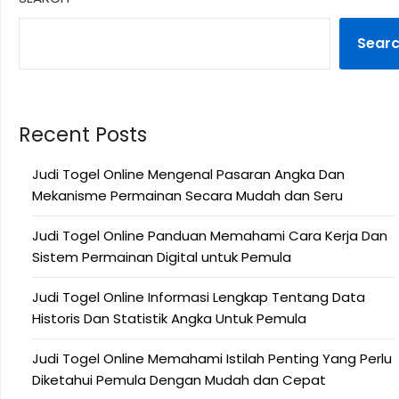
Sear
Recent Posts
Judi Togel Online Mengenal Pasaran Angka Dan
Mekanisme Permainan Secara Mudah dan Seru
Judi Togel Online Panduan Memahami Cara Kerja Dan
Sistem Permainan Digital untuk Pemula
Judi Togel Online Informasi Lengkap Tentang Data
Historis Dan Statistik Angka Untuk Pemula
Judi Togel Online Memahami Istilah Penting Yang Perlu
Diketahui Pemula Dengan Mudah dan Cepat