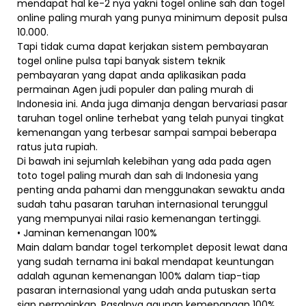
mendapat hal ke-2 nya yakni togel online sah dan togel
online paling murah yang punya minimum deposit pulsa
10.000.
Tapi tidak cuma dapat kerjakan sistem pembayaran
togel online pulsa tapi banyak sistem teknik
pembayaran yang dapat anda aplikasikan pada
permainan Agen judi populer dan paling murah di
Indonesia ini. Anda juga dimanja dengan bervariasi pasar
taruhan togel online terhebat yang telah punyai tingkat
kemenangan yang terbesar sampai sampai beberapa
ratus juta rupiah.
Di bawah ini sejumlah kelebihan yang ada pada agen
toto togel paling murah dan sah di Indonesia yang
penting anda pahami dan menggunakan sewaktu anda
sudah tahu pasaran taruhan internasional terunggul
yang mempunyai nilai rasio kemenangan tertinggi.
• Jaminan kemenangan 100%
Main dalam bandar togel terkomplet deposit lewat dana
yang sudah ternama ini bakal mendapat keuntungan
adalah agunan kemenangan 100% dalam tiap-tiap
pasaran internasional yang udah anda putuskan serta
siap permainkan. Pasalnya agunan kemenangan 100%