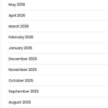
May 2026
April 2026
March 2026
February 2026
January 2026
December 2025
November 2025
October 2025
September 2025
August 2025