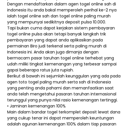
Dengan mendaftarkan dalam agen togel online sah di
indonesia itu anda bakal memperoleh perihal ke-2 nya
ialah togel online sah dan togel online paling murah
yang mempunyai sedikitnya deposit pulsa 10.000.
Tapi bukan cuma dapat kerjakan sistem pembayaran
togel online pulsa akan tetapi banyak langkah trik
pembayaran yang dapat anda aplikasikan pada
permainan Biro judi terkenal serta paling murah di
Indonesia ini. Anda akan juga dimanja dengan
bermacam pasar taruhan togel online terhebat yang
udah miliki tingkat kemenangan yang terbesar sampai
gapai beberapa ratus juta rupiah.
Berikut di bawah ini sejumlah keunggulan yang ada pada
agen toto togel paling murah serta sah di Indonesia
yang penting anda pahami dan memanfaatkan saat
anda telah mengetahui pasaran taruhan internasional
terunggul yang punya nilai rasio kemenangan tertinggi.
• Jaminan kemenangan 100%
Main dalam bandar togel terkomplet deposit lewat dana
yang cukup tenar ini dapat memperoleh keuntungan
adalah agunan kemenangan 100% dalam tiap pasaran