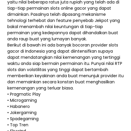
yaitu nilai beberapa ratus juta rupiah yang telah ada di
tiap-tiap permainan slots online gacor yang dapat
dimainkan. Pasalnya telah dipasang mekanisme
tehnologi terhebat dan feature penyebab Jekpot yang
bakal menambah nilai keuntungan di tiap-tiap
permainan yang kedepannya dapat dihandalkan buat
anda raup buat yang lumayan banyak.
Berikut di bawah ini ada banyak bocoran provider slots
gacor di Indonesia yang dapat diintensifkan supaya
dapat mendatangkan nilai kemenangan yang tertinggi
waktu anda siap bermain permainan itu. Punyai nilai RTP
slots dan volatilitas yang tinggi dapat bertambah
memberikan keyakinan anda buat menunjuk provider itu
dan memainkan secara konstan buat menghasilkan
kemenangan yang terluar biasa.
• Pragmatic Play
• Microgaming
• Habanero
• Jokergaming
• Spadegaming
• Top Tren