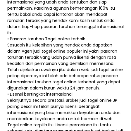
internasional yang udah anda tentukan dan siap
permainkan. Pasalnya agunan kemenangan 100% itu
tentu bakal anda capai lantaran akan mendapat
ramalan terbaik yang hendak kami kasih untuk anda
dalam tiap-tiap pasaran taruhan terunggul internasional
itu.
• Pasaran taruhan Togel online terbaik
Sesudah itu kelebihan yang hendak anda dapatkan
dalam Agen judi togel online populer ini yakni pasaran
taruhan terbaik yang udah punya lisensi dengan rasa
keadilan dan permainan yang demikian memesona.
Telah dijelaskan awalnya jika dalam web judi togel online
paling dipercaya ini telah ada beberapa ratus pasaran
internasional taruhan togel online terhebat yang dapat
digunakan dalam kurun waktu 24 jam penuh.
• Lisensi bertingkat internasional
Selanjutnya secara prestasi, Broker judi togel online JP
paling besar ini telah punyai lisensi bertingkat
internasional yang bisa menaikkan keyakinan anda dan
memberikan keyakinan anda untuk bermain di web
Togel online terpilih itu. Lisensi permainan itu tentu