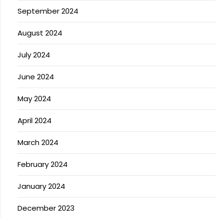
September 2024
August 2024
July 2024
June 2024
May 2024
April 2024
March 2024
February 2024
January 2024
December 2023