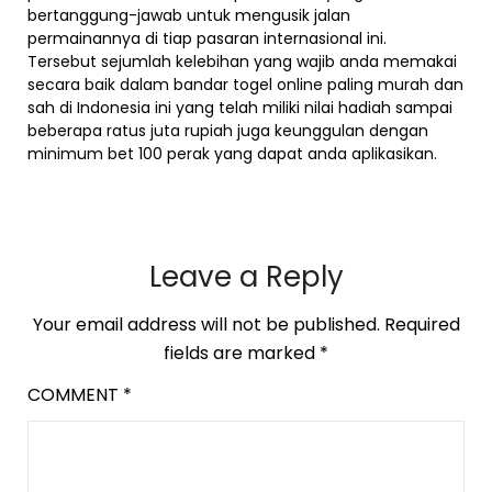
bertanggung-jawab untuk mengusik jalan
permainannya di tiap pasaran internasional ini.
Tersebut sejumlah kelebihan yang wajib anda memakai
secara baik dalam bandar togel online paling murah dan
sah di Indonesia ini yang telah miliki nilai hadiah sampai
beberapa ratus juta rupiah juga keunggulan dengan
minimum bet 100 perak yang dapat anda aplikasikan.
Leave a Reply
Your email address will not be published.
Required
fields are marked
*
COMMENT
*