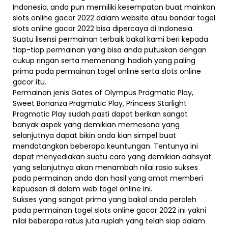
Indonesia, anda pun memiliki kesempatan buat mainkan
slots online gacor 2022 dalam website atau bandar togel
slots online gacor 2022 bisa dipercaya di Indonesia.
Suatu lisensi permainan terbaik bakal kami beri kepada
tiap-tiap permainan yang bisa anda putuskan dengan
cukup ringan serta memenangi hadiah yang paling
prima pada permainan togel online serta slots online
gacor itu.
Permainan jenis Gates of Olympus Pragmatic Play,
Sweet Bonanza Pragmatic Play, Princess Starlight
Pragmatic Play sudah pasti dapat berikan sangat
banyak aspek yang demikian memesona yang
selanjutnya dapat bikin anda kian simpel buat
mendatangkan beberapa keuntungan. Tentunya ini
dapat menyediakan suatu cara yang demikian dahsyat
yang selanjutnya akan menambah nilai rasio sukses
pada permainan anda dan hasil yang amat memberi
kepuasan di dalam web togel online ini.
Sukses yang sangat prima yang bakal anda peroleh
pada permainan togel slots online gacor 2022 ini yakni
nilai beberapa ratus juta rupiah yang telah siap dalam