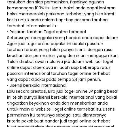
tentukan dan siap permainkan. Pasalnya agunan
kemenangan 100% itu tentu bakal anda capai lantaran
bakal memperoleh perkiraan terhebat yang bisa kami
kasih untuk anda dalam tiap-tiap pasaran taruhan
terhebat internasional itu.
• Pasaran taruhan Togel online terhebat
Seterusnya keunggulan yang hendak anda capai dalam
Agen judi togel online populer ini adalah pasaran
taruhan terbaik yang telah punya lisensi dengan rasa
keadilan dan permainan yang demikian mengagumkan.
Telah disebut awal mulanya jika dalam web judi togel
online dapat dipercaya ini udah siap beberapa ratus
pasaran internasional taruhan togel online terhebat
yang dapat dipakai pada tempo 24 jam penuh.
• Lisensi berskala internasional
Lalu secara prestasi, Biro judi togel online JP paling besar
ini telah punyai lisensi berskala internasional yang bakal
tingkatkan keyakinan anda dan menekankan anda
untuk main di website Togel online terhebat itu. Lisensi
permainan itu tentunya sebagai satu diantaranya
kriteria pokok buat bandar judi togel online terhebat