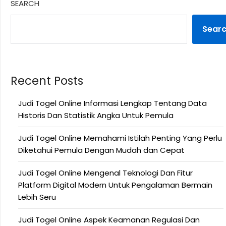
SEARCH
Sear
Recent Posts
Judi Togel Online Informasi Lengkap Tentang Data
Historis Dan Statistik Angka Untuk Pemula
Judi Togel Online Memahami Istilah Penting Yang Perlu
Diketahui Pemula Dengan Mudah dan Cepat
Judi Togel Online Mengenal Teknologi Dan Fitur
Platform Digital Modern Untuk Pengalaman Bermain
Lebih Seru
Judi Togel Online Aspek Keamanan Regulasi Dan