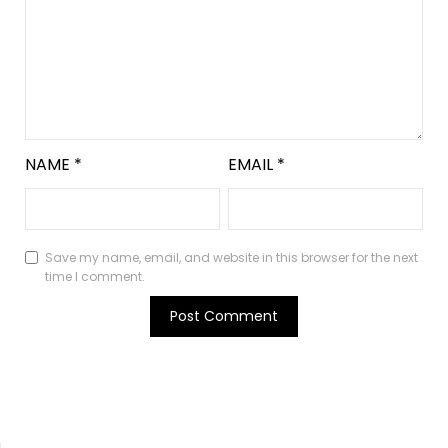
NAME
*
EMAIL
*
Save my name, email, and website in this browser for the next
time I comment.