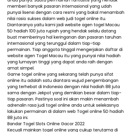
anda punya. Suatu permainan fantastis yang hendak
memberi banyak pasaran internasional yang udah
punyai lisensi dengan cara resmi yang bakal menambah
nilai rasio sukses dalam web judi togel online itu.
Diantaranya yaitu kami jadi website agen togel Macau
5D hadiah 100 juta rupiah yang hendak selalu datang
buat memberinya hal keringanan dan pasaran taruhan
internasional yang terunggul dalam tiap-tiap
permainan. Tiap anggota tinggal mengerjakan daftar di
website agen Togel Macau itu yang punyai nilai hadiah
yang lumayan tinggi yang dapat anda raih dengan
amat simpel.
Game togel online yang sekarang telah punya sifat
online itu adalah satu diantara wujud pengembangan
yang terhebat di Indonesia dengan nilai hadiah 88 juta
sama dengan Jekpot yang demikian besar dalam tiap-
tiap pasaran. Pastinya soal ini akan makin menambah
adrenalin rasa judi togel online anda untuk selekasnya
lakukan permainan di dalam web Togel online 5D hadiah
88 juta ini.
Bandar Togel Slots Online Gacor 2022
Kecuali mainkan togel online yang cukup terutama di