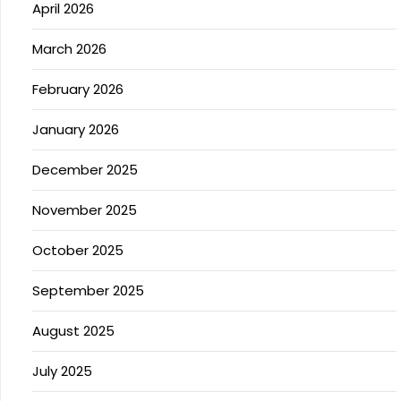
April 2026
March 2026
February 2026
January 2026
December 2025
November 2025
October 2025
September 2025
August 2025
July 2025