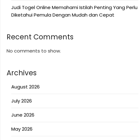
Judi Togel Online Memahami Istilah Penting Yang Perlu
Diketahui Pemula Dengan Mudah dan Cepat
Recent Comments
No comments to show.
Archives
August 2026
July 2026
June 2026
May 2026