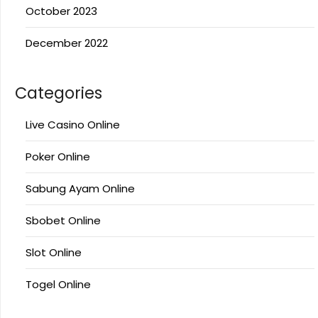
October 2023
December 2022
Categories
Live Casino Online
Poker Online
Sabung Ayam Online
Sbobet Online
Slot Online
Togel Online