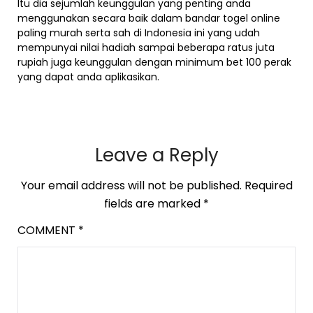
Itu dia sejumlah keunggulan yang penting anda
menggunakan secara baik dalam bandar togel online
paling murah serta sah di Indonesia ini yang udah
mempunyai nilai hadiah sampai beberapa ratus juta
rupiah juga keunggulan dengan minimum bet 100 perak
yang dapat anda aplikasikan.
Leave a Reply
Your email address will not be published.
Required
fields are marked
*
COMMENT
*