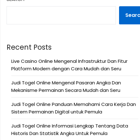
Sear
Recent Posts
Live Casino Online Mengenal Infrastruktur Dan Fitur
Platform Modern dengan Cara Mudah dan Seru
Judi Togel Online Mengenal Pasaran Angka Dan
Mekanisme Permainan Secara Mudah dan Seru
Judi Togel Online Panduan Memahami Cara Kerja Dan
Sistem Permainan Digital untuk Pemula
Judi Togel Online Informasi Lengkap Tentang Data
Historis Dan Statistik Angka Untuk Pemula