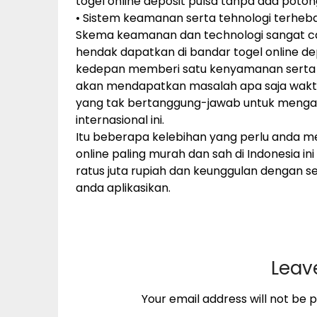
togel online deposit pulsa tanpa ada poton
• Sistem keamanan serta tehnologi terheb
Skema keamanan dan technologi sangat can
hendak dapatkan di bandar togel online de
kedepan memberi satu kenyamanan serta 
akan mendapatkan masalah apa saja wakt
yang tak bertanggung-jawab untuk mengac
internasional ini.
Itu beberapa kelebihan yang perlu anda 
online paling murah dan sah di Indonesia i
ratus juta rupiah dan keunggulan dengan 
anda aplikasikan.
Leav
Your email address will not be p