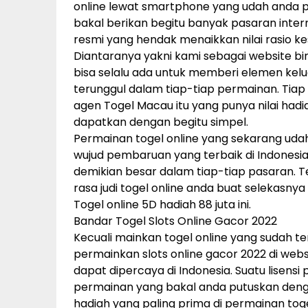
online lewat smartphone yang udah anda
bakal berikan begitu banyak pasaran inte
resmi yang hendak menaikkan nilai rasio kes
Diantaranya yakni kami sebagai website bir
bisa selalu ada untuk memberi elemen kel
terunggul dalam tiap-tiap permainan. Tiap
agen Togel Macau itu yang punya nilai had
dapatkan dengan begitu simpel.
Permainan togel online yang sekarang udah 
wujud pembaruan yang terbaik di Indonesia 
demikian besar dalam tiap-tiap pasaran. T
rasa judi togel online anda buat selekasn
Togel online 5D hadiah 88 juta ini.
Bandar Togel Slots Online Gacor 2022
Kecuali mainkan togel online yang sudah t
permainkan slots online gacor 2022 di webs
dapat dipercaya di Indonesia. Suatu lisensi
permainan yang bakal anda putuskan de
hadiah yang paling prima di permainan togel 