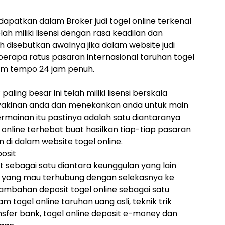
apatkan dalam Broker judi togel online terkenal
ah miliki lisensi dengan rasa keadilan dan
disebutkan awalnya jika dalam website judi
eberapa ratus pasaran internasional taruhan togel
lam tempo 24 jam penuh.
 paling besar ini telah miliki lisensi berskala
eyakinan anda dan menekankan anda untuk main
 permainan itu pastinya adalah satu diantaranya
 online terhebat buat hasilkan tiap-tiap pasaran
 di dalam website togel online.
osit
 sebagai satu diantara keunggulan yang lain
a yang mau terhubung dengan selekasnya ke
tambahan deposit togel online sebagai satu
m togel online taruhan uang asli, teknik trik
fer bank, togel online deposit e-money dan