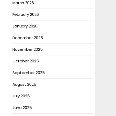
March 2026
February 2026
January 2026
December 2025
November 2025
October 2025
September 2025
August 2025
July 2025
June 2025