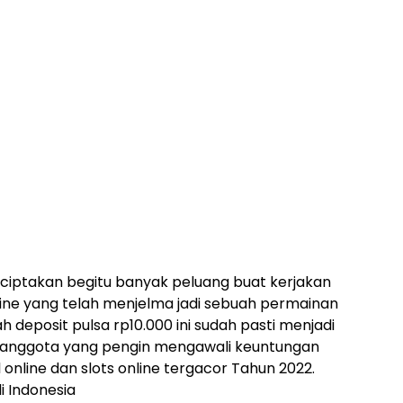
menciptakan begitu banyak peluang buat kerjakan
line yang telah menjelma jadi sebuah permainan
h deposit pulsa rp10.000 ini sudah pasti menjadi
ap anggota yang pengin mengawali keuntungan
nline dan slots online tergacor Tahun 2022.
i Indonesia