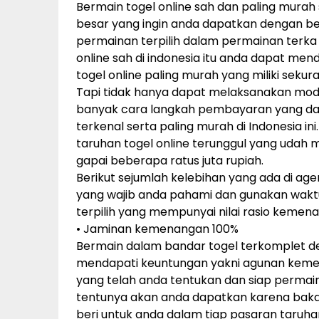
Bermain togel online sah dan paling mura
besar yang ingin anda dapatkan dengan be
permainan terpilih dalam permainan terk
online sah di indonesia itu anda dapat mend
togel online paling murah yang miliki seku
Tapi tidak hanya dapat melaksanakan mode
banyak cara langkah pembayaran yang dapa
terkenal serta paling murah di Indonesia in
taruhan togel online terunggul yang udah 
gapai beberapa ratus juta rupiah.
Berikut sejumlah kelebihan yang ada di agen
yang wajib anda pahami dan gunakan waktu
terpilih yang mempunyai nilai rasio kemena
• Jaminan kemenangan 100%
Bermain dalam bandar togel terkomplet de
mendapati keuntungan yakni agunan kemena
yang telah anda tentukan dan siap permai
tentunya akan anda dapatkan karena baka
beri untuk anda dalam tiap pasaran taruhan