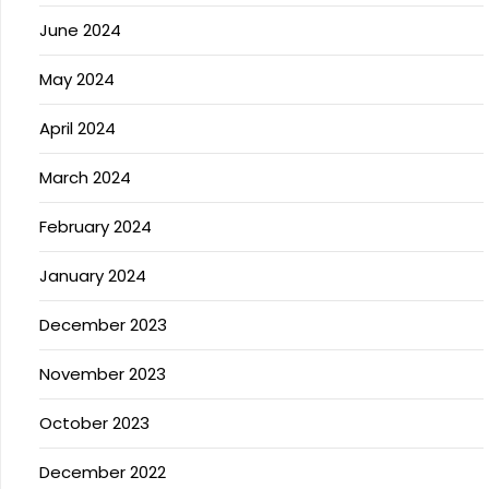
June 2024
May 2024
April 2024
March 2024
February 2024
January 2024
December 2023
November 2023
October 2023
December 2022