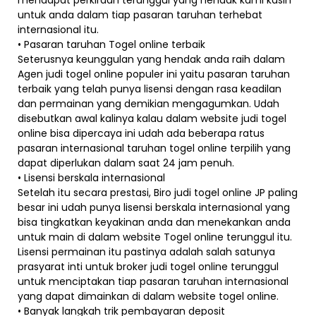
mendapat perkiraan terunggul yang hendak kami kasih
untuk anda dalam tiap pasaran taruhan terhebat
internasional itu.
• Pasaran taruhan Togel online terbaik
Seterusnya keunggulan yang hendak anda raih dalam
Agen judi togel online populer ini yaitu pasaran taruhan
terbaik yang telah punya lisensi dengan rasa keadilan
dan permainan yang demikian mengagumkan. Udah
disebutkan awal kalinya kalau dalam website judi togel
online bisa dipercaya ini udah ada beberapa ratus
pasaran internasional taruhan togel online terpilih yang
dapat diperlukan dalam saat 24 jam penuh.
• Lisensi berskala internasional
Setelah itu secara prestasi, Biro judi togel online JP paling
besar ini udah punya lisensi berskala internasional yang
bisa tingkatkan keyakinan anda dan menekankan anda
untuk main di dalam website Togel online terunggul itu.
Lisensi permainan itu pastinya adalah salah satunya
prasyarat inti untuk broker judi togel online terunggul
untuk menciptakan tiap pasaran taruhan internasional
yang dapat dimainkan di dalam website togel online.
• Banyak langkah trik pembayaran deposit