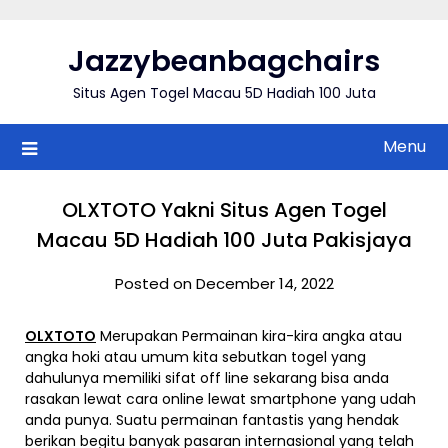
Skip
to
Jazzybeanbagchairs
content
Situs Agen Togel Macau 5D Hadiah 100 Juta
Menu
OLXTOTO Yakni Situs Agen Togel
Macau 5D Hadiah 100 Juta Pakisjaya
Posted on December 14, 2022
OLXTOTO
Merupakan Permainan kira-kira angka atau
angka hoki atau umum kita sebutkan togel yang
dahulunya memiliki sifat off line sekarang bisa anda
rasakan lewat cara online lewat smartphone yang udah
anda punya. Suatu permainan fantastis yang hendak
berikan begitu banyak pasaran internasional yang telah