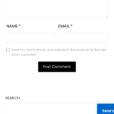
NAME
*
EMAIL
*
Save my name, email, and website in this browser for the next
time I comment.
SEARCH
Sear