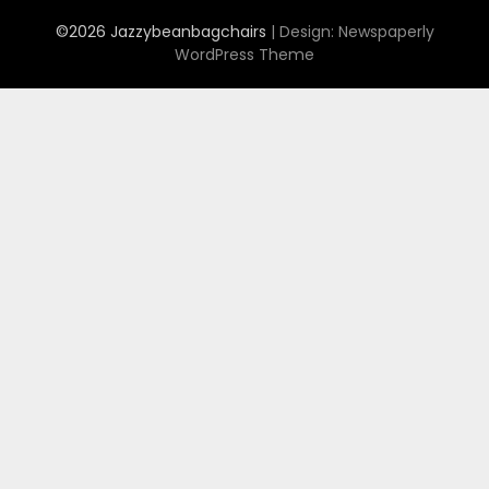
©2026 Jazzybeanbagchairs
| Design:
Newspaperly
WordPress Theme