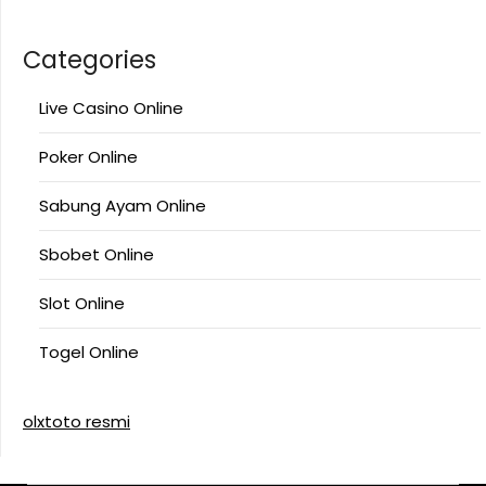
Categories
Live Casino Online
Poker Online
Sabung Ayam Online
Sbobet Online
Slot Online
Togel Online
olxtoto resmi