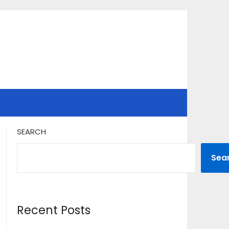
SEARCH
Sea
Recent Posts