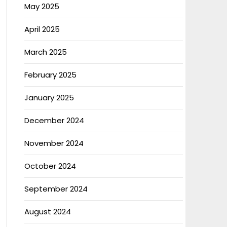
May 2025
April 2025
March 2025
February 2025
January 2025
December 2024
November 2024
October 2024
September 2024
August 2024