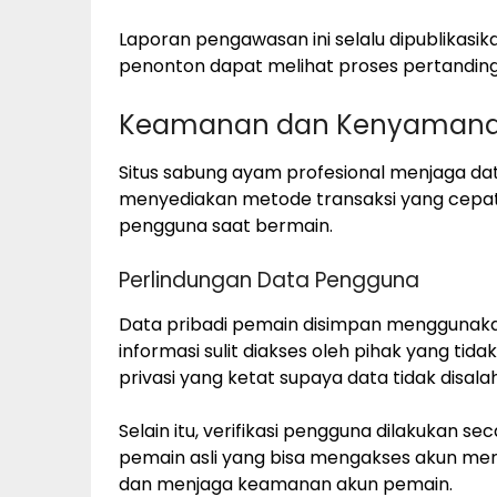
Laporan pengawasan ini selalu dipublikasi
penonton dapat melihat proses pertanding
Keamanan dan Kenyamanan
Situs sabung ayam profesional menjaga da
menyediakan metode transaksi yang cepat
pengguna saat bermain.
Perlindungan Data Pengguna
Data pribadi pemain disimpan menggunakan
informasi sulit diakses oleh pihak yang ti
privasi yang ketat supaya data tidak disal
Selain itu, verifikasi pengguna dilakukan
pemain asli yang bisa mengakses akun me
dan menjaga keamanan akun pemain.