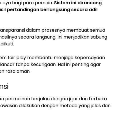
rcaya bagi para pemain.
Sistem ini dirancang
il pertandingan berlangsung secara adil
transparansi dalam prosesnya membuat semua
silnya secara langsung. Ini menjadikan sabung
iikuti.
istem fair play membantu menjaga kepercayaan
ncar tanpa kecurigaan. Hal ini penting agar
an rasa aman.
nsi
n permainan berjalan dengan jujur dan terbuka.
gawasan dilakukan dengan metode yang jelas dan