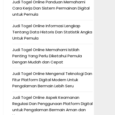
Judi Togel Online Panduan Memahami
Cara Kerja Dan Sistem Permainan Digital
untuk Pemula
Judi Togel Online Informasi Lengkap
Tentang Data Historis Dan Statistik Angka
Untuk Pemula
Judi Togel Online Memahami Istilah
Penting Yang Perlu Diketahui Pemula
Dengan Mudah dan Cepat
Judi Togel Online Mengenal Teknologi Dan
Fitur Platform Digital Modern Untuk
Pengalaman Bermain Lebih Seru
Judi Togel Online Aspek Keamanan
Regulasi Dan Penggunaan Platform Digital
untuk Pengalaman Bermain Aman dan