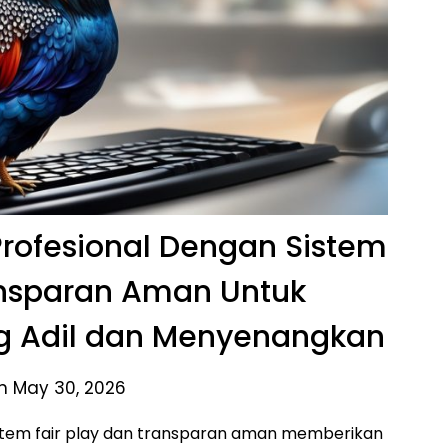
rofesional Dengan Sistem
ansparan Aman Untuk
g Adil dan Menyenangkan
n May 30, 2026
stem fair play dan transparan aman memberikan