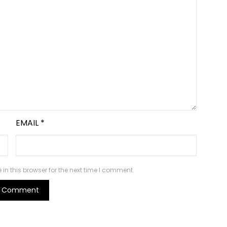
EMAIL
*
n this browser for the next time I comment.