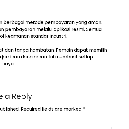
an berbagai metode pembayaran yang aman,
dan pembayaran melalui aplikasi resmi. Semua
kol keamanan standar industri.
pat dan tanpa hambatan. Pemain dapat memilih
 jaminan dana aman. Ini membuat setiap
ercaya.
e a Reply
ublished.
Required fields are marked
*