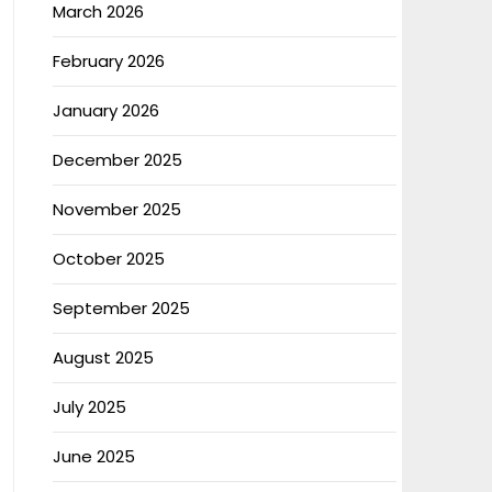
March 2026
February 2026
January 2026
December 2025
November 2025
October 2025
September 2025
August 2025
July 2025
June 2025