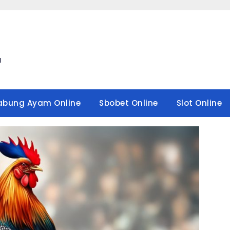
a
abung Ayam Online
Sbobet Online
Slot Online